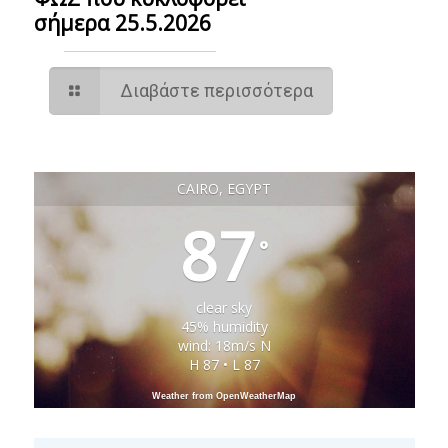
σήμερα 25.5.2026
Διαβάστε περισσότερα
CAIRO, EGYPT
87
°
clear sky
45% humidity
wind: 18m/s N
H 87 • L 87
Weather from OpenWeatherMap