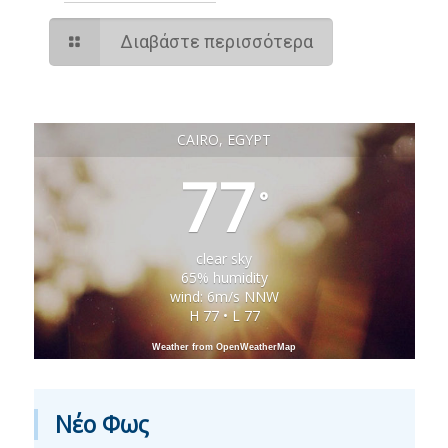
Διαβάστε περισσότερα
CAIRO, EGYPT
77
°
clear sky
65% humidity
wind: 6m/s NNW
H 77 • L 77
Weather from OpenWeatherMap
Νέο Φως