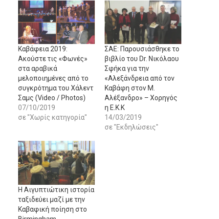
Καβάφεια 2019:
ΣΑΕ: Παρουσιάσθηκε το
Ακούστε τις «Φωνές»
βιβλίο του Dr. Νικόλαoυ
στα αραβικά
Σφήκα για την
μελοποιημένες από το
«Αλεξάνδρεια από τον
συγκρότημα του Χάλεντ
Καβάφη στον Μ.
Σαμς (Video / Photos)
Αλέξανδρο» – Χορηγός
07/10/2019
η Ε.Κ.Κ
σε "Χωρίς κατηγορία"
14/03/2019
σε "Εκδηλώσεις"
Η Αιγυπτιώτικη ιστορία
ταξιδεύει μαζί με την
Καβαφική ποίηση στο
Birmingham