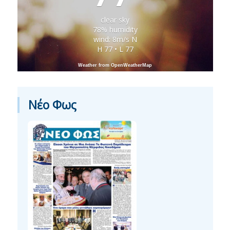
clear sky
78% humidity
wind: 8m/s N
H 77 • L 77
Weather from OpenWeatherMap
Νέο Φως