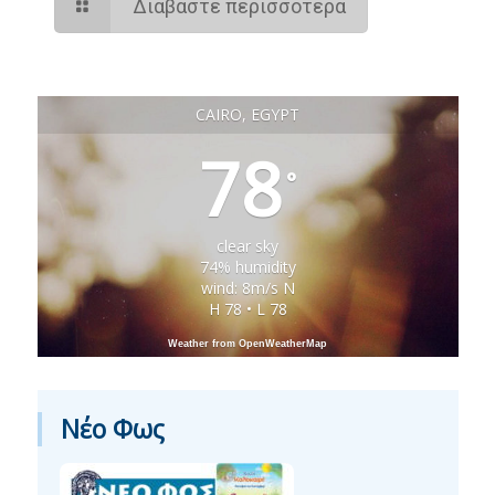
Διαβάστε περισσότερα
CAIRO, EGYPT
78
°
clear sky
74% humidity
wind: 8m/s N
H 78 • L 78
Weather from OpenWeatherMap
Νέο Φως