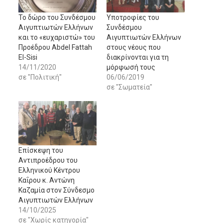
Το δώρο του Συνδέσμου
Υποτροφίες του
Αιγυπτιωτών Ελλήνων
Συνδέσμου
και το «ευχαριστώ» του
Αιγυπτιωτών Ελλήνων
Προέδρου Abdel Fattah
στους νέους που
El-Sisi
διακρίνονται για τη
14/11/2020
μόρφωσή τους
σε "Πολιτική"
06/06/2019
σε "Σωματεία"
Επίσκεψη του
Αντιπροέδρου του
Ελληνικού Κέντρου
Καΐρου κ. Αντώνη
Καζαμία στον Σύνδεσμο
Αιγυπτιωτών Ελλήνων
14/10/2025
σε "Χωρίς κατηγορία"