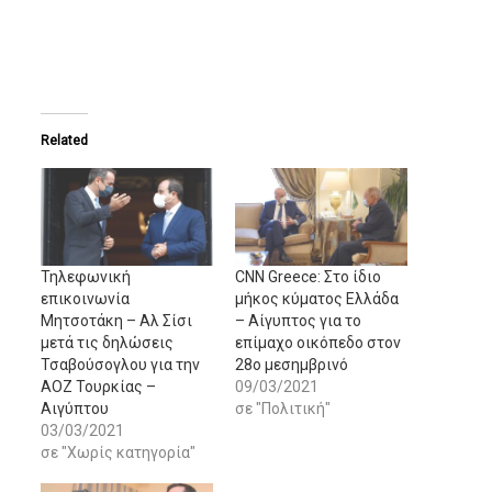
Related
Τηλεφωνική
CNN Greece: Στο ίδιο
επικοινωνία
μήκος κύματος Ελλάδα
Μητσοτάκη – Αλ Σίσι
– Αίγυπτος για το
μετά τις δηλώσεις
επίμαχο οικόπεδο στον
Τσαβούσογλου για την
28ο μεσημβρινό
ΑΟΖ Τουρκίας –
09/03/2021
Αιγύπτου
σε "Πολιτική"
03/03/2021
σε "Χωρίς κατηγορία"