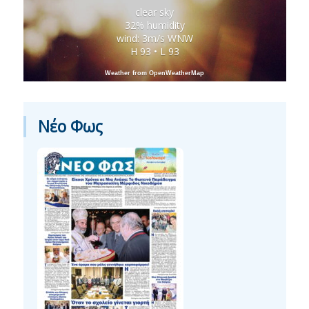
clear sky
32% humidity
wind: 3m/s WNW
H 93 • L 93
Weather from OpenWeatherMap
Νέο Φως