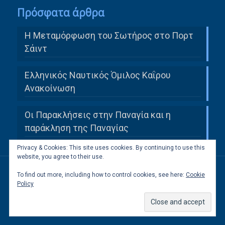
Πρόσφατα άρθρα
Η Μεταμόρφωση του Σωτήρος στο Πορτ
Σάιντ
Ελληνικός Ναυτικός Όμιλος Καΐρου
Ανακοίνωση
Οι Παρακλήσεις στην Παναγία και η
παράκληση της Παναγίας
Privacy & Cookies: This site uses cookies. By continuing to use this
website, you agree to their use.
To find out more, including how to control cookies, see here:
Cookie
All Rights Reserved to Ελληνική Κοινότητα
Policy
Καΐρου