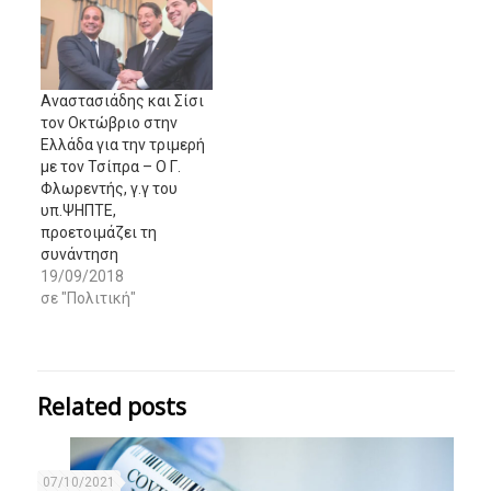
Αναστασιάδης και Σίσι
τον Οκτώβριο στην
Ελλάδα για την τριμερή
με τον Τσίπρα – Ο Γ.
Φλωρεντής, γ.γ του
υπ.ΨΗΠΤΕ,
προετοιμάζει τη
συνάντηση
19/09/2018
σε "Πολιτική"
Related posts
07/10/2021