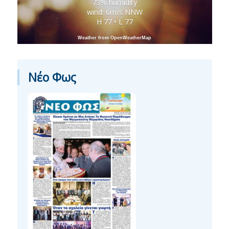
73% humidity
wind: 6m/s NNW
H 77 • L 77
Weather from OpenWeatherMap
Νέο Φως