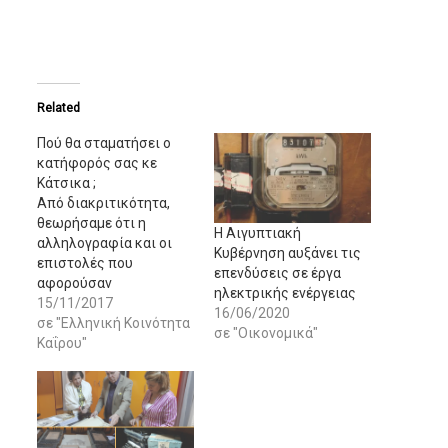
Related
Πού θα σταματήσει ο
κατήφορός σας κε
Κάτσικα ;
Από διακριτικότητα,
θεωρήσαμε ότι η
Η Αιγυπτιακή
αλληλογραφία και οι
Κυβέρνηση αυξάνει τις
επιστολές που
επενδύσεις σε έργα
αφορούσαν
ηλεκτρικής ενέργειας
αποκλειστικά και μόνο
15/11/2017
16/06/2020
τον κ.Νικ. Κάτσικα, ήταν
σε "Ελληνική Κοινότητα
σε "Οικονομικά"
μια καθαρά ιδιωτική
Καΐρου"
του υπόθεση και δεν
έπρεπε να
δημοσιοποιηθούν,
φαίνεται ότι
παρερμηνεύθηκαν από