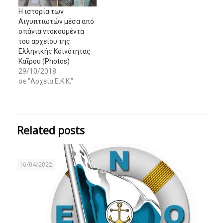
τον ίδιο... Έτσι,
Η ιστορία των
διαπιστώσαμε, πριν
Αιγυπτιωτών μέσα από
από λίγο, ότι αυτή η
σπάνια ντοκουμέντα
καλή μας διάθεση και
του αρχείου της
στάση εκλήφθηκε
Ελληνικής Κοινότητας
διαφορετικά. Για…
Καΐρου (Photos)
29/10/2018
σε "Αρχεία Ε.Κ.Κ."
Related posts
16/04/2022