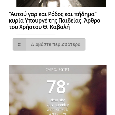
“Αυτού γαρ και Ρόδος και πήδημα”
κυρία Υπουργέ της Παιδείας. Άρθρο
του Χρήστου Θ. Καβαλή
Διαβάστε περισσότερα
CAIRO, EGYPT
78
°
clear sky
78% humidity
wind: 9m/s N
H 78 • L 78