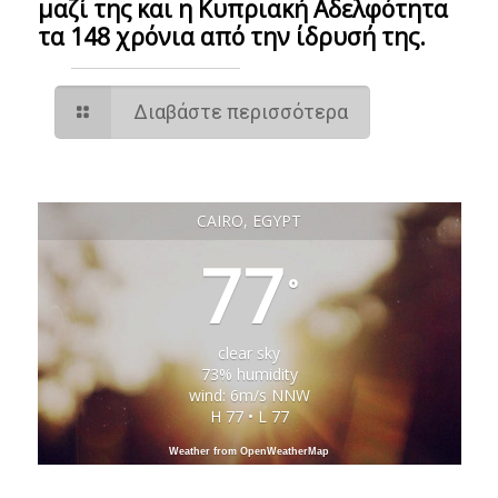
μαζί της και η Κυπριακή Αδελφότητα
τα 148 χρόνια από την ίδρυσή της.
Διαβάστε περισσότερα
CAIRO, EGYPT
77
°
clear sky
73% humidity
wind: 6m/s NNW
H 77 • L 77
Weather from OpenWeatherMap