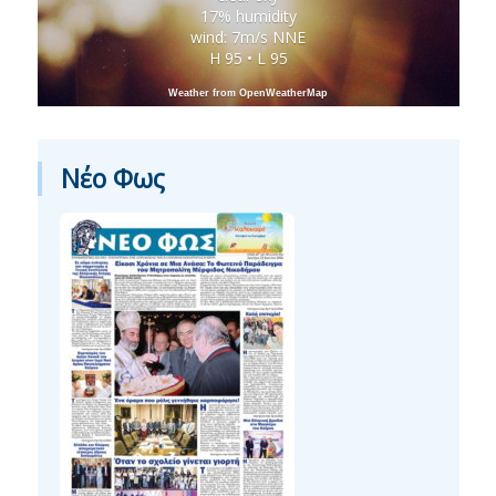
17% humidity
wind: 7m/s NNE
H 95 • L 95
Weather from OpenWeatherMap
Νέο Φως