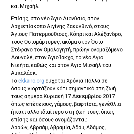
και Μιχαήλ.
Επίσης, στο νέο Άγιο Διονύσιο, στον
Αρχιεπίσκοπο Αιγίνης Ζακυνθινό, στους
Άγιους Πατερμούθιους, Κόπρι και Αλέξανδρο,
τους Οσιομάρτυρες, ακόμα στον Όσιο
Στέφανο τον Ομολογητή, πρώην ονομαζόμενο
Δουναλέ, στον Άγιο Ίακχο, το νέο Άγιο
Νικήτα, καθώς και στον Άγιο Μισαήλ του
Αμπαλάσκ.
Το
ekkairo.org
εύχεται Χρόνια Πολλά σε
όσους γιορτάζουν κάτι σημαντικό στη ζωή
τους σήμερα Κυριακή 17 Δεκεμβρίου 2017
όπως επέτειους, γάμους, βαφτίσια, γενέθλια
ή κάτι άλλο ιδιαίτερο στη ζωή τους, όπως
επίσης και όσους ονομάζονται:
Ααρών, Αβραάμ, Αβραμία, Αδάμ, Αδάμος,