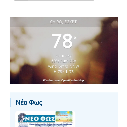
CAIRO, EGYPT
78
°
clear sky
69% humidity
wind: 6m/s NNW
H 78 • L 78
Weather from OpenWeatherMap
Νέο Φως