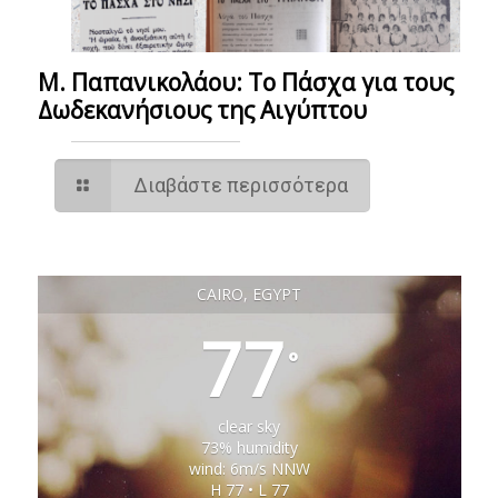
M. Παπανικολάου: Το Πάσχα για τους
Δωδεκανήσιους της Αιγύπτου
Διαβάστε περισσότερα
CAIRO, EGYPT
77
°
clear sky
73% humidity
wind: 6m/s NNW
H 77 • L 77