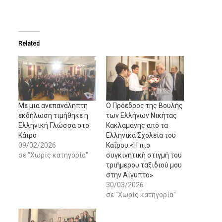
Related
Με μια ανεπανάληπτη
Ο Πρόεδρος της Βουλής
εκδήλωση τιμήθηκε η
των Ελλήνων Νικήτας
Ελληνική Γλώσσα στο
Κακλαμάνης από τα
Κάιρο
Ελληνικά Σχολεία του
09/02/2026
Καΐρου:«Η πιο
σε "Χωρίς κατηγορία"
συγκινητική στιγμή του
τριήμερου ταξιδιού μου
στην Αίγυπτο»
30/03/2026
σε "Χωρίς κατηγορία"