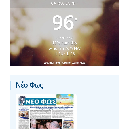
CAIRO, EGYPT
96
°
clear sky
18% humidity
wind: 9m/s WNW
H 96 • L 96
Weather from OpenWeatherMap
Νέο Φως