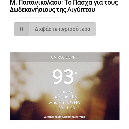
M. Παπανικολάου: Το Πάσχα για τους
Δωδεκανήσιους της Αιγύπτου
Διαβάστε περισσότερα
CAIRO, EGYPT
93
°
clear sky
24% humidity
wind: 8m/s WNW
H 93 • L 93
Weather from OpenWeatherMap