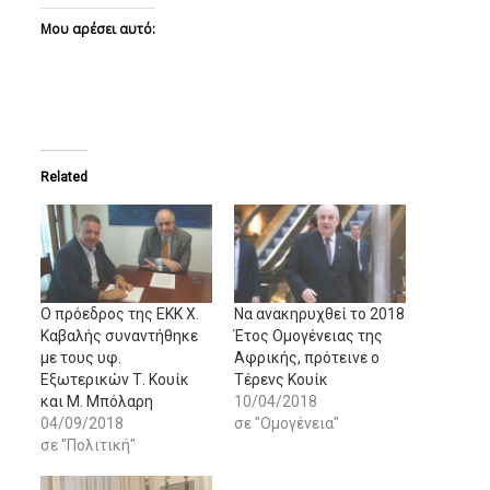
Μου αρέσει αυτό:
Related
Ο πρόεδρος της ΕΚΚ Χ.
Να ανακηρυχθεί το 2018
Καβαλής συναντήθηκε
Έτος Ομογένειας της
με τους υφ.
Αφρικής, πρότεινε ο
Εξωτερικών Τ. Κουίκ
Τέρενς Κουίκ
και Μ. Μπόλαρη
10/04/2018
04/09/2018
σε "Ομογένεια"
σε "Πολιτική"