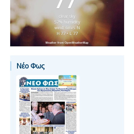
77
clear sky
57% humidity
wind: 6m/s N
H 77 • L 77
Weather from OpenWeatherMap
Νέο Φως