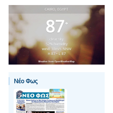
CAIRO, EGYPT
87
°
clear sky
52% humidity
wind: 18m/s NNW
H 87 • L 87
Weather from OpenWeatherMap
Νέο Φως