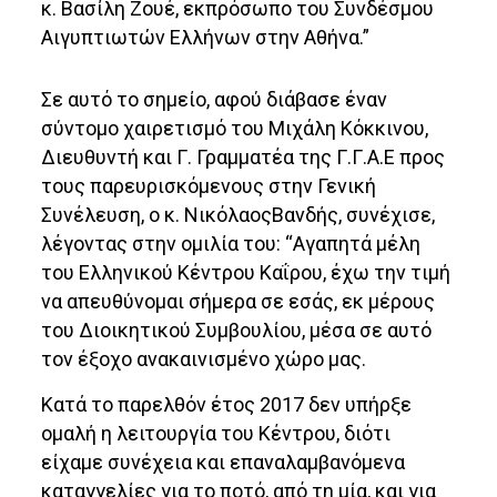
κ. Βασίλη Ζουέ, εκπρόσωπο του Συνδέσμου
Αιγυπτιωτών Ελλήνων στην Αθήνα.”
Σε αυτό το σημείο, αφού διάβασε έναν
σύντομο χαιρετισμό του Μιχάλη Κόκκινου,
Διευθυντή και Γ. Γραμματέα της Γ.Γ.Α.Ε προς
τους παρευρισκόμενους στην Γενική
Συνέλευση, ο κ. ΝικόλαοςΒανδής, συνέχισε,
λέγοντας στην ομιλία του: “Αγαπητά μέλη
του Ελληνικού Κέντρου Καΐρου, έχω την τιμή
να απευθύνομαι σήμερα σε εσάς, εκ μέρους
του Διοικητικού Συμβουλίου, μέσα σε αυτό
τον έξοχο ανακαινισμένο χώρο μας.
Κατά το παρελθόν έτος 2017 δεν υπήρξε
ομαλή η λειτουργία του Κέντρου, διότι
είχαμε συνέχεια και επαναλαμβανόμενα
καταγγελίες για το ποτό, από τη μία, και για