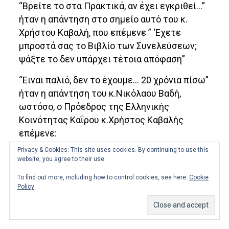
“Βρείτε το στα Πρακτικά, αν έχει εγκριθεί…”
ήταν η απάντηση στο σημείο αυτό του κ.
Χρήστου Καβαλή, που επέμενε ” ‘Εχετε
μπροστά σας το Βιβλίο των Συνελεύσεων;
ψάξτε το δεν υπάρχει τέτοια απόφαση”
“Ειναι παλιό, δεν το έχουμε… 20 χρόνια πίσω”
ήταν η απάντηση του κ.Νικόλαου Βαδή,
ωστόσο, ο Πρόεδρος της Ελληνικής
Κοινότητας Καΐρου κ.Χρήστος Καβαλής
επέμενε:
Privacy & Cookies: This site uses cookies. By continuing to use this
“Υπάρχει αυτό το Βιβλίο? Ποιά είναι η πρώτη
website, you agree to their use.
Συνέλευση που το βιβλίο σας γράφει…Φέρτε
To find out more, including how to control cookies, see here:
Cookie
το τώρα…Υπάρχει αυτό το Βιβλίο; ”
Policy
“Μη ταλαιπωρούμε τον κόσμο…” απάντησε ο
κ. Ν. Βαδής.