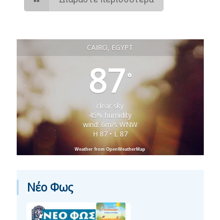
CAIRO, EGYPT
87
°
clear sky
45% humidity
wind: 6m/s WNW
H 87 • L 87
Weather from OpenWeatherMap
Νέο Φως