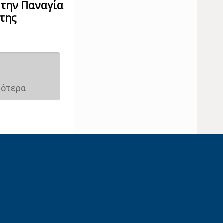
στην Παναγία
της
σότερα