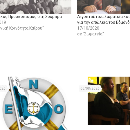
ικός Προσκοπισμός στη Σούμπρα
Αιγυπτιώτικα Σωματεία και
019
για την απώλεια του Εδμόνδ
νική Κοινότητα Καΐρου"
17/10/2020
σε "Σωματεία"
026
06/08/2026