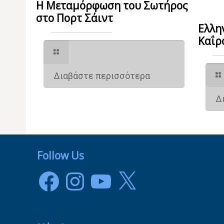
Η Μεταμόρφωση του Σωτήρος
στο Πορτ Σάιντ
Ελλη
Καΐρ
Διαβάστε περισσότερα
Δ
Follow Us
Facebook
Instagram
YouTube
X