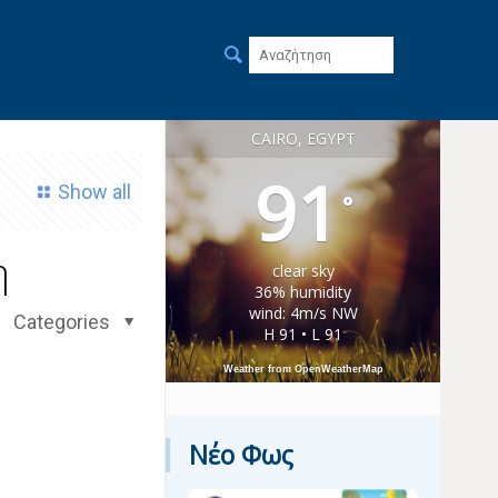
CAIRO, EGYPT
91
Show all
°
η
clear sky
36% humidity
wind: 4m/s NW
Categories
H 91 • L 91
Weather from OpenWeatherMap
Νέο Φως