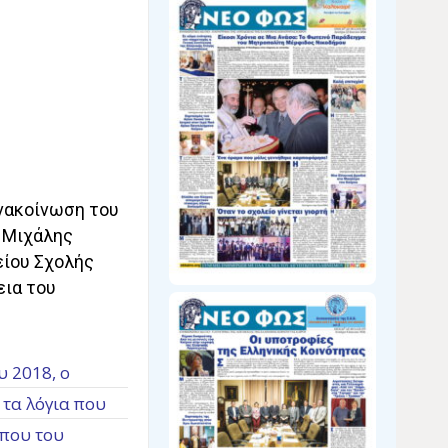
ανακοίνωση του
Ο Μιχάλης
είου Σχολής
εια του
υ 2018, ο
 τα λόγια που
 που του