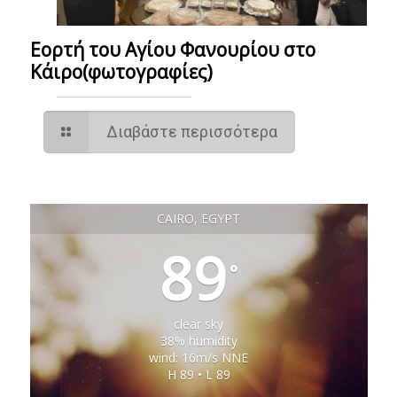
Εορτή του Αγίου Φανουρίου στο
Κάιρο(φωτογραφίες)
Διαβάστε περισσότερα
CAIRO, EGYPT
89
°
clear sky
38% humidity
wind: 16m/s NNE
H 89 • L 89