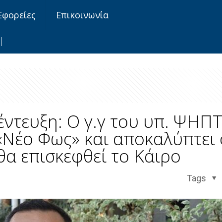
Εφορείες
Επικοινωνία
έντευξη: O γ.γ του υπ. ΨΗΠΤ
Νέο Φως» και αποκαλύπτει ό
α επισκεφθεί το Κάιρο
Tags