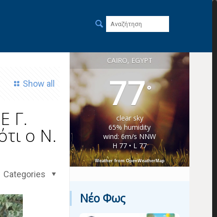
CAIRO, EGYPT
77
Show all
°
Ε Γ.
clear sky
65% humidity
τι ο Ν.
wind: 6m/s NNW
H 77 • L 77
Weather from OpenWeatherMap
Categories
Νέο Φως