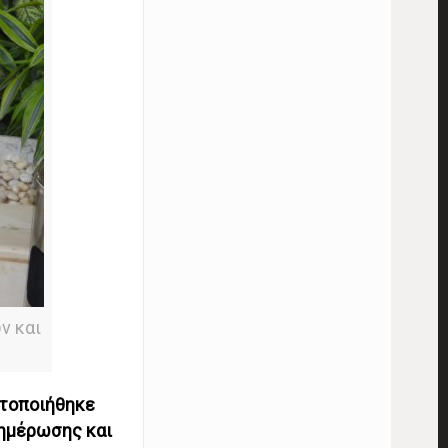
ν και
ατοποιήθηκε
νημέρωσης και