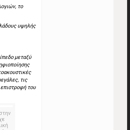
λογιών, το
κλάδους υψηλής
πίπεδο μεταξύ
ψηφιοποίησης
κοακουστικές
εγάλες, τις
 επιστροφή του
 στην
χε
λική