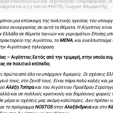
υργό Επικοινωνιών και Τεχνολογίας Πληροφορικής, Dr
 διακρίνεται ο γ.γ του υπ.ΨΗΠΤΕ, Γιώργος Φλωρεντής.
όνου μια επίσκεψη της πολιτικής ηγεσίας του υπουργ
σιο συνεργασίας σε αυτά τα θέματα. Η Αίγυπτος είναι
ν Ελλάδα σε θέματα ταινιών και γυρισμάτων.Επίσης,υπ
πρακτορείο της Αιγύπτου, το
ΜΕΝΑ
, και ευελπιστούμε 
την Αιγυπτιακή τηλεόραση.
δας – Αιγύπτου; Εκτός από την τριμερή, στην οποία συ
ας σε πολιτικό επίπεδο;
ει πρώτα από όλα να υπάρχουν διμερείς. Οι σχέσεις Ελ
ειό τους, στο ζενίθ τους. Είναι πάρα πολύ καλές και 
γού
Αλέξη Τσίπρα
και του Αιγύπτιου Προέδρου Στρατηγ
αλλά και σε πολλούς κρατικούς και δημόσιους φορείς 
 μέρα οι σχέσεις μας ακόμη καλύτερες. Δεν πρέπει ν
 με το πρόγραμμα
NOSTOS
στην
Αλεξάνδρεια
και στο
Κά