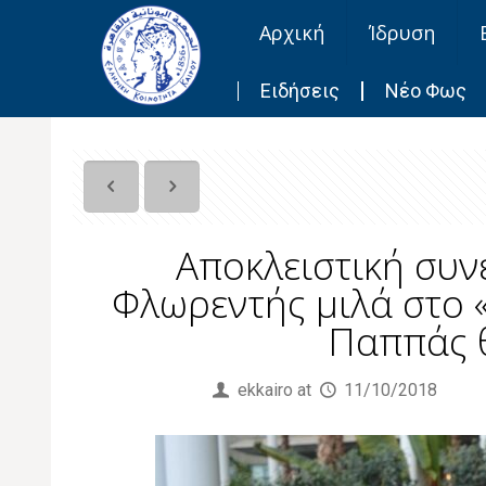
Αρχική
Ίδρυση
Ειδήσεις
Νέο Φως
Αποκλειστική συν
Φλωρεντής μιλά στο «
Παππάς θ
Published by
ekkairo
at
11/10/2018