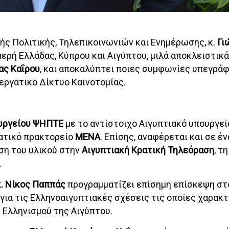
ής Πολιτικής, Τηλεπικοινωνιών και Ενημέρωσης, κ.
Γι
ιμερή Ελλάδας, Κύπρου και Αιγύπτου, μιλά αποκλειστικ
ας Καΐρου
, και αποκαλύπτει ποιες συμφωνίες υπεγρά
εργατικό Δίκτυο Καινοτομίας.
υργείου ΨΗΠΤΕ
με το αντίστοιχο Αιγυπτιακό υπουργεί
ατικό πρακτορείο
ΜΕΝΑ
. Επίσης, αναφέρεται και σε έ
ση του υλικού στην
Αιγυπτιακή Κρατική Τηλεόραση
, τ
.
. Νίκος Παππάς
προγραμματίζει επίσημη επίσκεψη στο
ά για τις Ελληνοαιγυπτιακές σχέσεις τις οποίες χαρακτ
υ Ελληνισμού της Αιγύπτου.