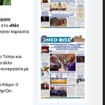
ώργος
ά στο
«Νέο
φησαν παρουσία
ο Τύπου και
να άλλο
η συνεργασία με
 Κάιρο. Ο
ηρίζει