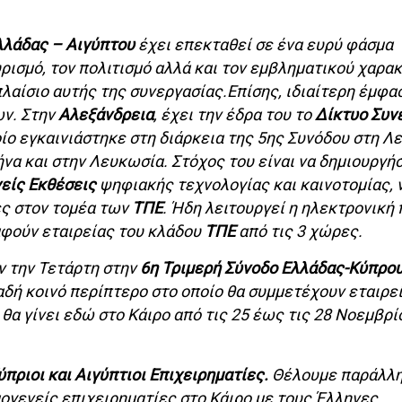
λλάδας – Αιγύπτου
έχει επεκταθεί σε ένα ευρύ φάσμα
ρισμό, τον πολιτισμό αλλά και τον εμβληματικού χαρα
πλαίσιο αυτής της συνεργασίας.Επίσης, ιδιαίτερη έμφα
ων. Στην
Αλεξάνδρεια
, έχει την έδρα του το
Δίκτυο Συν
ίο εγκαινιάστηκε στη διάρκεια της 5ης Συνόδου στη Λ
να και στην Λευκωσία. Στόχος του είναι να δημιουργήσ
είς Εκθέσεις
ψηφιακής τεχνολογίας και καινοτομίας, 
ες στον τομέα των
ΤΠΕ
. Ήδη λειτουργεί η ηλεκτρονική
αφούν εταιρείας του κλάδου
ΤΠΕ
από τις 3 χώρες.
 την Τετάρτη στην
6η Τριμερή Σύνοδο Ελλάδας-Κύπρο
αδή κοινό περίπτερο στο οποίο θα συμμετέχουν εταιρε
θα γίνει εδώ στο Κάιρο από τις 25 έως τις 28 Νοεμβρί
ύπριοι και Αιγύπτιοι Επιχειρηματίες.
Θέλουμε παράλλη
μογενείς επιχειρηματίες στο Κάιρο με τους Έλληνες