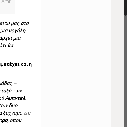
. Amr
είου μας στο
 μια μεγάλη
άρχει μια
ότι θα
μμετέχει και η
λάδας –
μεταξύ των
ού
Αμπντέλ
των δυο
α ξεχνάμε τις
ιρο
, όπου