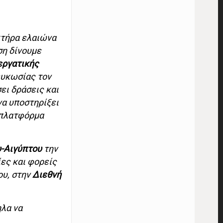
κτήρα ελαιώνα
ση δίνουμε
εργατικής
ευκωσίας τον
ει δράσεις και
να υποστηρίξει
 πλατφόρμα
υ-Αιγύπτου
την
ίες και φορείς
ου, στην
Διεθνή
λα να