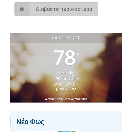
Διαβάστε περισσότερα
CAIRO, EGYPT
78
°
clear sky
69% humidity
wind: 6m/s N
H 78 • L 78
Weather from OpenWeatherMap
Νέο Φως