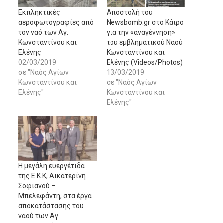
Εκπληκτικές
Αποστολή του
αεροφωτογραφίες από
Newsbomb.gr στο Κάιρο
τον ναό των Αγ.
για την «αναγέννηση»
Κωνσταντίνου και
του εμβληματικού Ναού
Ελένης
Κωνσταντίνου και
02/03/2019
Ελένης (Videos/Photos)
σε "Ναός Αγίων
13/03/2019
Κωνσταντίνου και
σε "Ναός Αγίων
Ελένης"
Κωνσταντίνου και
Ελένης"
Η μεγάλη ευεργέτιδα
της Ε.Κ.Κ, Αικατερίνη
Σοφιανού –
Μπελεφάντη, στα έργα
αποκατάστασης του
ναού των Αγ.