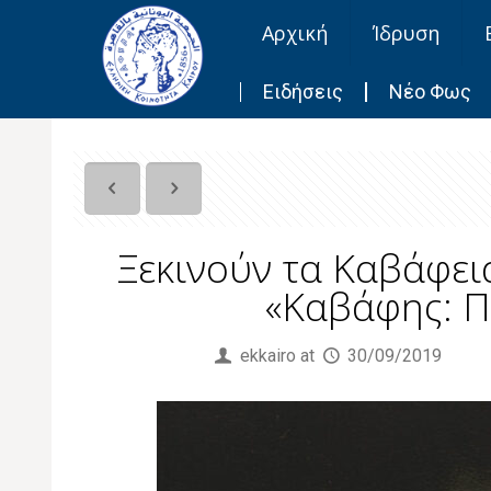
Αρχική
Ίδρυση
Ειδήσεις
Νέο Φως
Ξεκινούν τα Καβάφεια
«Καβάφης: Πό
Published by
ekkairo
at
30/09/2019