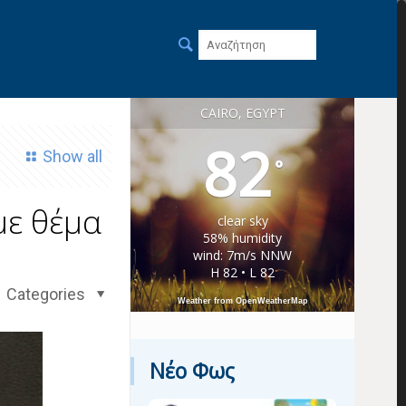
CAIRO, EGYPT
82
Show all
°
με θέμα
clear sky
58% humidity
wind: 7m/s NNW
H 82 • L 82
Categories
Weather from OpenWeatherMap
Νέο Φως