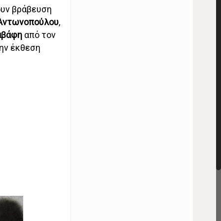
υν βράβευση
 Αντωνοπούλου
,
αβάφη
από τον
την έκθεση