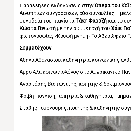
Παράλληλες εκδηλώσεις στην
Όπερα του Καΐ
Αιγυπτίων συγγραφέων, δύο συναυλίες – μελ
συνοδεία του πιανίστα
Τάκη Φαραζή
και το σ
Κώστα Γανωτή
με την συμμετοχή του
Χάικ Για
φωτογραφίας «Κρυφή μνήμη- Το Αβερώφειο Γυ
Συμμετέχουν
Αθηνά Αθανασίου, καθηγήτρια κοινωνικής ανθ
Άμρο Άλι, κοινωνιολόγος στο Αμερικανικό Πα
Αναστάσης Βιστωνίτης, ποιητής & δοκιμιογρ
Φοίβη Γιαννίση, ποιήτρια & καθηγήτρια, Τμήμ
Στάθης Γουργουρής, ποιητής & καθηγητής συγ