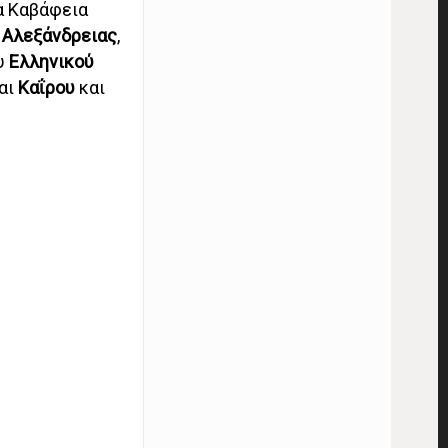
α Καβάφεια
 Αλεξάνδρειας
,
υ
Ελληνικού
αι
Καΐρου
και