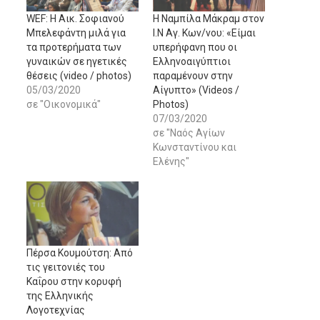
WEF: H Αικ. Σοφιανού
Η Nαμπίλα Mάκραμ στον
Μπελεφάντη μιλά για
Ι.Ν Αγ. Κων/νου: «Είμαι
τα προτερήματα των
υπερήφανη που οι
γυναικών σε ηγετικές
Ελληνοαιγύπτιοι
θέσεις (video / photos)
παραμένουν στην
05/03/2020
Αίγυπτο» (Videos /
σε "Οικονομικά"
Photos)
07/03/2020
σε "Ναός Αγίων
Κωνσταντίνου και
Ελένης"
Πέρσα Κουμούτση: Από
τις γειτονιές του
Καΐρου στην κορυφή
της Ελληνικής
Λογοτεχνίας