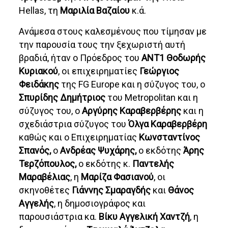
Hellas, τη
Μαριλία Βαζαίου
κ.ά.
Ανάμεσα στους καλεσμένους που τίμησαν με
την παρουσία τους την ξεχωριστή αυτή
βραδιά, ήταν ο Πρόεδρος του
ΑΝΤ1 Θοδωρής
Κυριακού
, οι επιχειρηματίες
Γεώργιος
Φειδάκης
της FG Europe και η σύζυγος του, ο
Σπυρίδης Δημήτριος
του Metropolitan και η
σύζυγος του, ο
Αργύρης Καραβερβέρης
και η
σχεδιάστρια σύζυγος του
Όλγα Καραβερβέρη
καθώς και ο Επιχειρηματίας
Κωνσταντίνος
Σπανός,
ο
Ανδρέας Ψυχάρης,
ο εκδότης
Άρης
Τερζόπουλος,
ο εκδότης κ.
Παντελής
Μαραβέλιας
, η
Μαρίζα Φασιανού
, οι
σκηνοθέτες
Γιάννης Σμαραγδής
και
Θάνος
Αγγελής
, η δημοσιογράφος και
παρουσιάστρια κα.
Βίκυ Αγγελική Χαντζή
, η