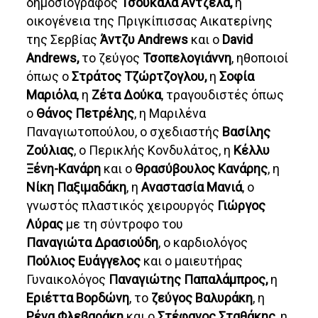
δημοσιογράφος
Τσουκαλά Άντζελα,
η
οικογένεια της Πριγκίπισσας Αικατερίνης
της Σερβίας
Άντζυ Andrews
και ο
David
Andrews,
το ζεύγος
Τσοπελογιάννη
, ηθοποιοί
όπως ο
Στράτος Τζώρτζογλου,
η
Σοφία
Μαριόλα
, η
Ζέτα Δούκα
, τραγουδιστές όπως
ο
Θάνος Πετρέλης
, η Μαριλένα
Παναγιωτοπούλου, ο σχεδιαστής
Βασίλης
Ζούλιας
, ο Περικλής Κονδυλάτος, η
Κέλλυ
Ξένη-Κανάρη
και ο
Θρασύβουλος Κανάρης
, η
Νίκη Παξιμαδάκη
, η
Αναστασία Μανιά
, ο
γνωστός πλαστικός χειρουργός
Γιώργος
Λύρας
με τη σύντροφο του
Παναγιώτα Δρασιούδη
, ο καρδιολόγος
Πούλιος Ευάγγελος
και ο μαιευτήρας
Γυναικολόγος
Παναγιώτης Παπαλάμπρος,
η
Εριέττα Βορδώνη
, το
ζεύγος Βαλυράκη
, η
Ρένα Φλεβαράκη
και ο
Στέφανος Σταθάκης
, η