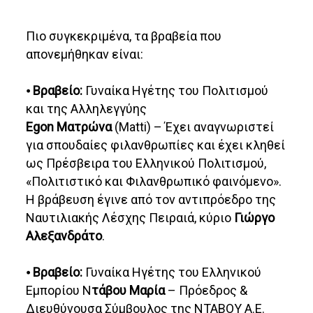
Πιο συγκεκριμένα, τα βραβεία που
απονεμήθηκαν είναι:
⦁
Βραβείο:
Γυναίκα Ηγέτης του Πολιτισμού
και της Αλληλεγγύης
Egon Ματρώνα
(Matti) – Έχει αναγνωριστεί
για σπουδαίες φιλανθρωπίες και έχει κληθεί
ως Πρέσβειρα του Ελληνικού Πολιτισμού,
«Πολιτιστικό και Φιλανθρωπικό φαινόμενο».
Η βράβευση έγινε από τον αντιπρόεδρο της
Ναυτιλιακής Λέσχης Πειραιά, κύριο
Γιώργο
Αλεξανδράτο
.
⦁
Βραβείο:
Γυναίκα Ηγέτης του Ελληνικού
Εμπορίου Ν
τάβου Μαρία
– Πρόεδρος &
Διευθύνουσα Σύμβουλος της ΝΤΑΒΟΥ Α.Ε.