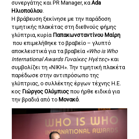
συνεργάτης και PR Manager, κα
Ada
Ηλιοπούλου
.
Η βράβευση ξεκίνησε με την παράδοση
τιμητικής πλακέτας στη διεθνούς φήμης
γλύπτρια, κυρία
Παπακωνσταντίνου Μαίρη
που επιμελήθηκε το βραβείο – γλυπτό
αποκλειστικά για τα βραβεία
«Who is Who
International Awards Γυναίκες Ηγέτες
» και
συμβολίζει τη «ΝΙΚΗ». Την τιμητική πλακέτα
παρέδωσε στην αντιπρόσωπο της
γλύπτριας, ο συλλέκτης έργων τέχνης Η.Ε.
κος
Γιώργος Ολύμπιος
που ήρθε ειδικά για
την βραδιά από το
Μονακό
.