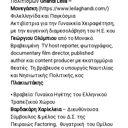
Πολιτισμών
Ghandi Leila –
Μονεγάσκη
(https://www.leilaghandi.com/)
Φιλελληνίδα και Παγκόσμια
Ακτιβίστρια για την Γυναικεία Χειραφέτηση,
με την ευγενική διαμεσολάβηση του Η.Ε. κου
Γεώργιου Ολύμπιου
από το Μονακό.
Βραβευμένη TV host reporter, φωτογράφος,
documentary film director, published
author και content producer με εκατομμύρια
θεατές. Τη βράβευσε ο υπουργός Ναυτιλίας
και Νησιωτικής Πολιτικής, κος
Πλακιωτάκης
.
⦁ Βραβείο: Γυναίκα Ηγέτης του Ελληνικού
Τραπεζικού Χώρου
Βαρδακάρη Χαρίκλεια
– Διευθύνουσα
Σύμβουλος & μέλος του Δ.Σ. της
Πειραιώς Factoring, θυγατρική του Ομίλου