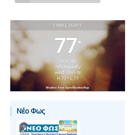
CAIRO, EGYPT
77
°
clear sky
78% humidity
wind: 7m/s N
H 77 • L 77
Weather from OpenWeatherMap
Νέο Φως