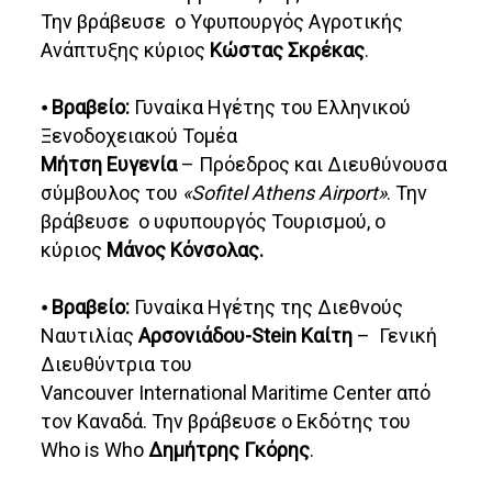
Την βράβευσε ο Υφυπουργός Αγροτικής
Ανάπτυξης κύριος
Κώστας Σκρέκας
.
⦁
Βραβείο:
Γυναίκα Ηγέτης του Ελληνικού
Ξενοδοχειακού Τομέα
Μήτση Ευγενία
– Πρόεδρος και Διευθύνουσα
σύμβουλος του
«Sofitel Athens Airport»
. Την
βράβευσε ο υφυπουργός Τουρισμού, ο
κύριος
Μάνος Κόνσολας.
⦁
Βραβείο:
Γυναίκα Ηγέτης της Διεθνούς
Ναυτιλίας
Αρσονιάδου-Stein Καίτη
– Γενική
Διευθύντρια του
Vancouver International Maritime Center από
τον Καναδά. Την βράβευσε ο Εκδότης του
Who is Who
Δημήτρης Γκόρης
.