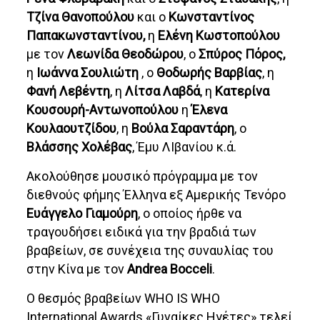
Τζίνα Θανοπούλου
και ο
Κωνσταντίνος
Παπακωνσταντίνου,
η
Ελένη Κωστοπούλου
με τον
Λεωνίδα Θεοδώρου
, ο
Σπύρος Πόρος,
η
Ιωάννα Σουλιώτη
, ο
Θοδωρής Βαρβίας
, η
Φανή Λεβέντη
, η
Λίτσα Λαβδά
, η
Κατερίνα
Κουσουρή-Αντωνοπούλου
η
Έλενα
Κουλαουτζίδου
, η
Βούλα Σαραντάρη
, ο
Βλάσσης Χολέβας
, Έμυ ΛΙβανίου κ.ά.
Ακολούθησε μουσικό πρόγραμμα με τον
διεθνούς φήμης Έλληνα εξ Αμερικής Τενόρο
Ευάγγελο Γιαμούρη
, ο οποίος ήρθε να
τραγουδήσει ειδικά για την βραδιά των
βραβείων, σε συνέχεια της συναυλίας του
στην Κίνα με τον
Andrea Bocceli
.
Ο θεσμός βραβείων WHO IS WHO
International Awards «Γυναίκες Ηγέτες» τελεί