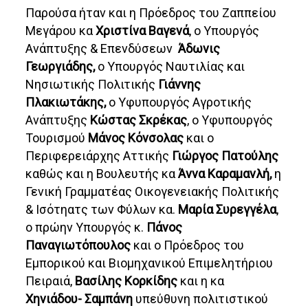
Παρούσα ήταν και η Πρόεδρος του Ζαππείου
Μεγάρου κα
Χριστίνα Βαγενά
, ο Υπουργός
Ανάπτυξης & Επενδύσεων
Άδωνις
Γεωργιάδης,
ο Υπουργός Ναυτιλίας και
Νησιωτικής Πολιτικής
Γιάννης
Πλακιωτάκης,
ο Υφυπουργός Αγροτικής
Ανάπτυξης
Κώστας Σκρέκας
, ο Υφυπουργός
Τουρισμού
Μάνος Κόνσολας
και ο
Περιφερειάρχης Αττικής
Γιώργος Πατούλης
καθώς και η Βουλευτής κα
Άννα Καραμανλή,
η
Γενική Γραμματέας Οικογενειακής Πολιτικής
& Ισότηατς των Φύλων κα.
Μαρία Συρεγγέλα
,
ο πρώην Υπουργός κ.
Πάνος
Παναγιωτόπουλος
και ο Πρόεδρος του
Εμπορικού και Bιομηχανικού Επιμελητήριου
Πειραιά,
Βασίλης Κορκίδης
και η κα
Χηνιάδου- Σαμπάνη
υπεύθυνη πολιτιστικού