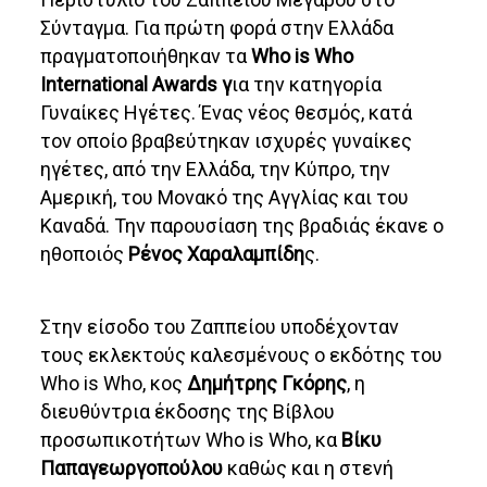
Σύνταγμα. Για πρώτη φορά στην Ελλάδα
πραγματοποιήθηκαν τα
Who is Who
International Awards γ
ια την κατηγορία
Γυναίκες Ηγέτες. Ένας νέος θεσμός, κατά
τον οποίο βραβεύτηκαν ισχυρές γυναίκες
ηγέτες, από την Ελλάδα, την Κύπρο, την
Αμερική, του Μονακό της Αγγλίας και του
Καναδά. Την παρουσίαση της βραδιάς έκανε ο
ηθοποιός
Ρένος Χαραλαμπίδη
ς.
Στην είσοδο του Ζαππείου υποδέχονταν
τους εκλεκτούς καλεσμένους ο εκδότης του
Who is Who, κος
Δημήτρης Γκόρης
, η
διευθύντρια έκδοσης της Βίβλου
προσωπικοτήτων Who is Who, κα
Βίκυ
Παπαγεωργοπούλου
καθώς και η στενή