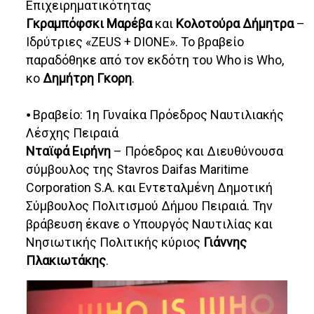
Επιχειρηματικότητας
Γκραμπόφσκι Μαρέβα
και
Κολοτούρα Δήμητρα
–
Ιδρύτριες «ZEUS + DIONE». Το βραβείο
παραδόθηκε από τον εκδότη του Who is Who,
κο
Δημήτρη Γκορη
.
⦁ Βραβείο: 1η Γυναίκα Πρόεδρος Ναυτιλιακής
Λέσχης Πειραιά
Νταϊφά Ειρήνη
– Πρόεδρος και Διευθύνουσα
σύμβουλος της Stavros Daifas Maritime
Corporation S.A. και Εντεταλμένη Δημοτική
Σύμβουλος Πολιτισμού Δήμου Πειραιά. Την
βράβευση έκανε ο Υπουργός Ναυτιλίας και
Νησιωτικής Πολιτικής κύριος
Γιάννης
Πλακιωτάκης
.