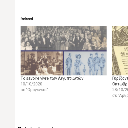
Related
Tο savoire vivre των Αιγυπτιωτών
Γυρίζοντ
10/10/2020
Οκτωβρί
σε "Ομογένεια"
28/10/2
σε "Άρθ