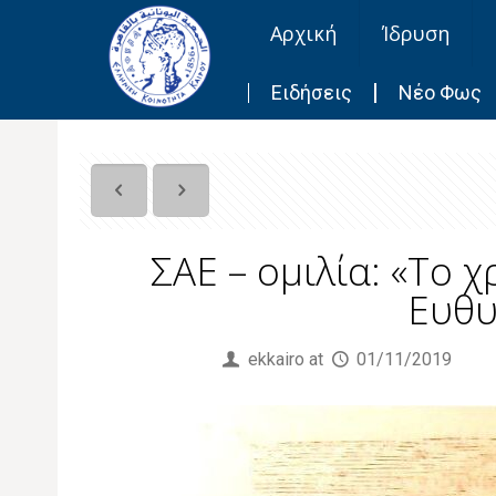
Αρχική
Ίδρυση
Ειδήσεις
Νέο Φως
ΣΑΕ – ομιλία: «Το 
Ευθυ
Published by
ekkairo
at
01/11/2019