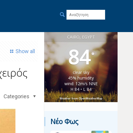
CAIRO, EGYPT
84
Show all
°
χειρός
clear sky
45% humidity
wind: 12m/s NNE
H 84 • L 84
Categories
Weather from OpenWeatherMap
Νέο Φως