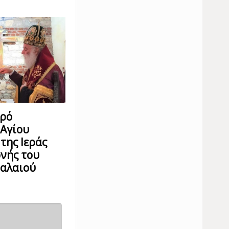
ερό
 Αγίου
της Ιεράς
νής του
παλαιού