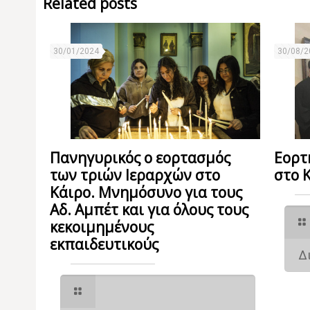
Related posts
30/01/2024
30/08/2
Πανηγυρικός ο εορτασμός
Εορτ
των τριών Ιεραρχών στο
στο 
Κάιρο. Μνημόσυνο για τους
Αδ. Αμπέτ και για όλους τους
κεκοιμημένους
εκπαιδευτικούς
Δ