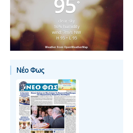
95
°
clear sky
16% humidity
wind: 7m/s NW
H 95 • L 95
Weather from OpenWeatherMap
Νέο Φως