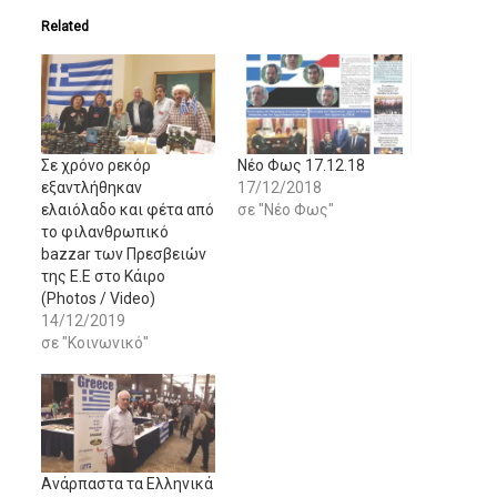
Related
Σε χρόνο ρεκόρ
Νέο Φως 17.12.18
εξαντλήθηκαν
17/12/2018
ελαιόλαδο και φέτα από
σε "Νέο Φως"
το φιλανθρωπικό
bazzar των Πρεσβειών
της Ε.Ε στο Κάιρο
(Photos / Video)
14/12/2019
σε "Κοινωνικό"
Ανάρπαστα τα Ελληνικά