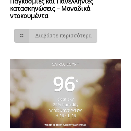
Παγκόσμιες και Πανελλήνιες
κατασκηνώσεις – Mοναδικά
ντοκουμέντα
Διαβάστε περισσότερα
CAIRO, EGYPT
96
°
clear sky
29% humidity
wind: 3m/s WNW
H 96 • L 96
Weather from OpenWeatherMap