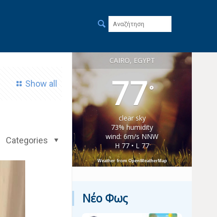
CAIRO, EGYPT
77
Show all
°
clear sky
73% humidity
wind: 6m/s NNW
Categories
H 77 • L 77
Weather from OpenWeatherMap
Νέο Φως