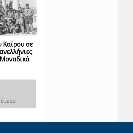
 Καΐρου σε
ανελλήνιες
 Mοναδικά
σότερα