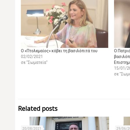
O «Πτολεμαίος» κόβει τη βασιλόπιτά του
Ο Πατρι
02/02/2021
βασιλόπ
σε "Σωματεία"
Επιστημ
15/01/2
σε "Σωμ
Related posts
20/08/2021
29/06/2