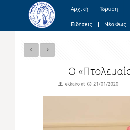
Αρχική
Ίδρυση
Ειδήσεις
Νέο Φως
O «Πτολεμαίο
Published by
ekkairo
at
21/01/2020