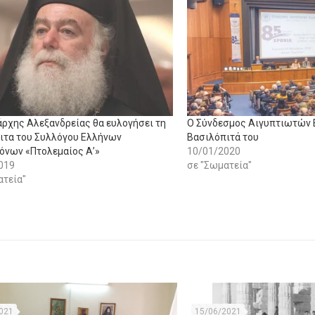
άρχης Αλεξανδρείας θα ευλογήσει τη
Ο Σύνδεσμος Αιγυπτιωτών 
ιτα του Συλλόγου Ελλήνων
Βασιλόπιτά του
όνων «Πτολεμαίος Α’»
10/01/2020
019
σε "Σωματεία"
ατεία"
021
15/06/2021