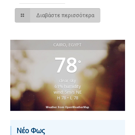
Διαβάστε περισσότερα
CAIRO, EGYPT
78
°
clear sky
61% humidity
wind: 5m/s NE
H 78 • L 78
Weather from OpenWeatherMap
Νέο Φως