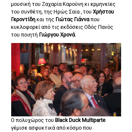
μουσική του Ζαχαρία Καρούνη κι ερμηνείες
του συνθέτη, της Ηρώς Σαϊα , του
Χρήστου
Γεροντίδη
και της
Γιώτας Γιάννα
που
κυκλοφορεί από τις εκδόσεις Οδός Πανός
του ποιητή
Γιώργου Χρονά
.
Ο πολυχώρος του
Black Duck Multiparte
γέμισε ασφυκτικά από κόσμο που