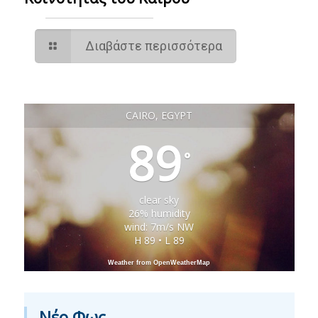
Διαβάστε περισσότερα
CAIRO, EGYPT
89
°
clear sky
26% humidity
wind: 7m/s NW
H 89 • L 89
Weather from OpenWeatherMap
Νέο Φως