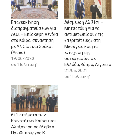
Επανεκκίνηση
Δέσμευση Αλ Σίσι –
διαπραγματεύσεων για
Μητσοτάκη για να
ΑΟΖ – Επίσκεψη Δένδια
αντιμετωπίσουν τις
στο Κάιρο, συνάντηση
«περιπέτειες» στη
με Αλ Σίσι και Σούκρι
Μεσόγειο και για
(Video)
ενίσχυση της
19/06/2020
συνεργασίας σε
σε "Πολιτική"
Ελλάδα, Κύπρο, Αίγυπτο
21/06/2021
σε "Πολιτική"
6+1 αιτήματα των
Κοινοτήτων Καΐρου και
Αλεξανδρείας έλαβε ο
Πρωθυπουργός Κ.