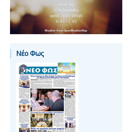
clear sky
32% humidity
wind: 3m/s WNW
H 93 • L 93
Weather from OpenWeatherMap
Νέο Φως