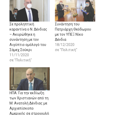
Σε προληπτική
Συνάντηση του
καραντίνα ο Ν. Δένδιας
Πατριάρχη Θεόδωρου
– Ακυρώθηκε η
με τον ΥΠΕΞ Νίκο
συνάντηση με τον
Δένδια
Αιγύπτιο ομόλογό του
18/12/2020
Σάμεχ Σούκρι
σε "Πολιτική"
11/11/2020
σε "Πολιτική"
ΗΠΑ: Για την εκδίωξη
των Χριστιανών από τη
Μ. Ανατολή Δένδιας με
Αρχιεπίσκοπο
Αμερικής σε στρογγυλή