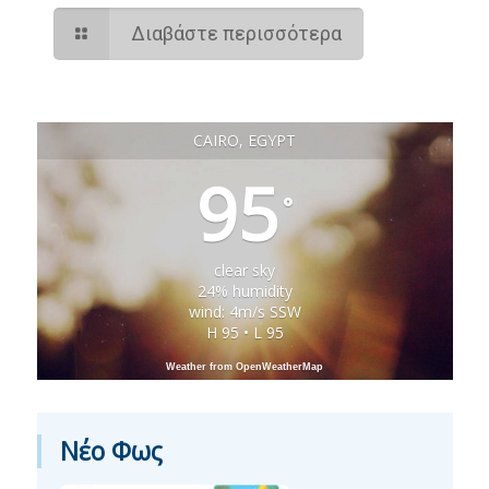
Διαβάστε περισσότερα
CAIRO, EGYPT
95
°
clear sky
24% humidity
wind: 4m/s SSW
H 95 • L 95
Weather from OpenWeatherMap
Νέο Φως