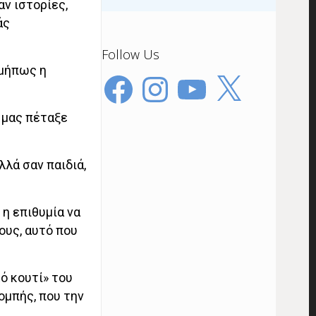
ν ιστορίες,
άς
Follow Us
 μήπως η
Facebook
Instagram
YouTube
X
 μας πέταξε
λλά σαν παιδιά,
 η επιθυμία να
ους, αυτό που
ό κουτί» του
ομπής, που την