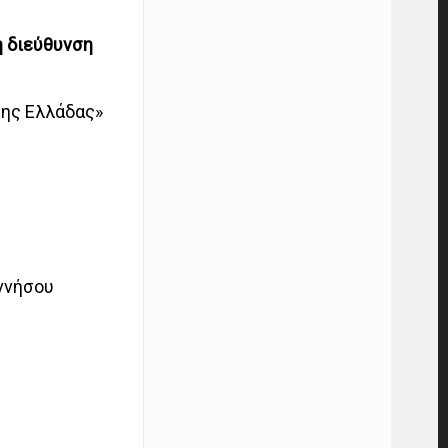
ή διεύθυνση
της Ελλάδας»
ννήσου