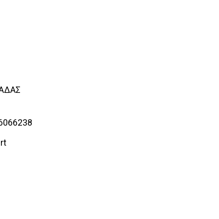
ΛΑΔΑΣ
 6066238
rt