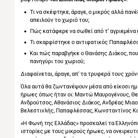
Τι να σκέφτηκε, άραγε, ο μικρός αλλά πα
απειλούν το χωριό του;
Πώς κατάφερε να σωθεί από τ’ αγριεμένα
Τι σκαρφίστηκε ο αντιφατικός Παπαφλέσσα
Και πώς παραβγήκε ο Θανάσης Διάκος, που
πανηγύρι του χωριού;
Διαφαίνεται, άραγε, απ’ τα τρυφερά τους χρόνι
Όλα αυτά θα ζωντανέψουν μέσα από είκοσι η
ήρωες όπως ήταν οι: Μαντώ Μαυρογένους, Θ
Ανδρούτσος, Αθανάσιος Διάκος, Ανδρέας Μιαο
Βελεστινλής, Παπαφλέσσας, Κωνσταντίνος Κα
«Η Φωνή της Ελλάδας» προσκαλεί τα Ελληνόπο
ιστορίες με τους μικρούς ήρωες, να ονειρευτο