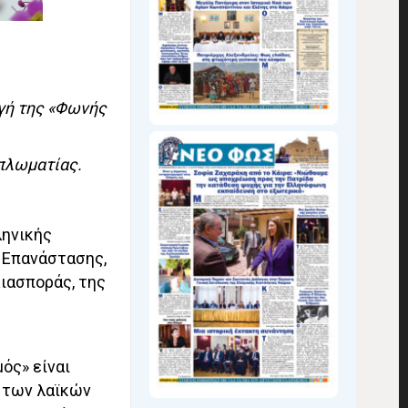
γή της «Φωνής
ιπλωματίας.
ληνικής
ς Επανάστασης,
ιασποράς, της
ός» είναι
η των λαϊκών