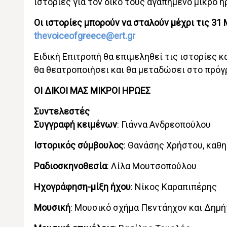
ιστορίες για τον δικό τους αγαπημένο μικρό 
Οι ιστορίες μπορούν να σταλούν μέχρι τις 31
thevoiceofgreece@ert.gr
Ειδική Επιτροπή θα επιμεληθεί τις ιστορίες κ
θα θεατροποιήσει και θα μεταδώσει στο πρόγ
ΟΙ ΔΙΚΟΙ ΜΑΣ ΜΙΚΡΟΙ ΗΡΩΕΣ
Συντελεστές
Συγγραφή κειμένων
: Γιάννα Ανδρεοπούλου
Ιστορικός σύμβουλος
: Θανάσης Χρήστου, καθ
Ραδιοσκηνοθεσία
: Λίλα Μουτσοπούλου
Ηχογράφηση-μίξη ήχου
: Νίκος Καραπιπέρης
Μουσική
: Μουσικό σχήμα Πεντάηχον και Δημ