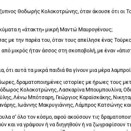
νέξυπνος Θοδωρής Κολοκοτρώνης, όταν άκουσε ότι οι Τ
 κύματα η «άτακτη» μικρή Μαντώ Μαυρογένους;
ς με την παρέα του, όταν τους απείλησε ένας Τούρκο
 από μικρός ήταν άσσος στη σκοποβολή, με έναν «άπισ
α, ότι αυτά τα μικρά παιδιά θα γίνουν μια μέρα λαμπρο
μίωρες, δραματοποιημένες ιστορίες με ήρωες τους με
εόδωρος Κολοκοτρώνης, Λασκαρίνα Μπουμπουλίνα, Ο
ύλης, Λένω Μπότσαρη, Γεώργιος Καραϊσκάκης, Νικητα
νάρης, Ιωάννης Μακρυγιάννης, Λάμπρος Κατσώνης και
υλα σ’ όλο τον κόσμο, αφού ακούσουν τις δραματοποι
ύν και να γράψουν ή να διηγηθούν ή να ζωγραφίσουν τ