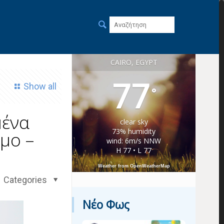
CAIRO, EGYPT
77
Show all
°
μένα
clear sky
73% humidity
μο –
wind: 6m/s NNW
H 77 • L 77
Weather from OpenWeatherMap
Categories
Νέο Φως