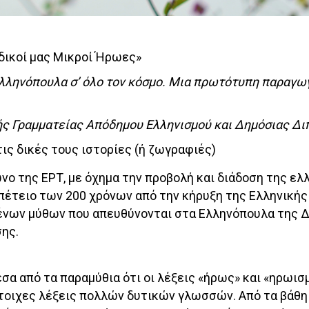
δικοί μας Μικροί Ήρωες»
Ελληνόπουλα σ’ όλο τον κόσμο. Μια πρωτότυπη παραγω
ικής Γραμματείας Απόδημου Ελληνισμού και Δημόσιας Δ
τις δικές τους ιστορίες (ή ζωγραφιές)
ο της ΕΡΤ, με όχημα την προβολή και διάδοση της ελ
επέτειο των 200 χρόνων από την κήρυξη της Ελληνική
ένων μύθων που απευθύνονται στα Ελληνόπουλα της Δ
ης.
α από τα παραμύθια ότι οι λέξεις «ήρως» και «ηρωισμ
ίστοιχες λέξεις πολλών δυτικών γλωσσών. Από τα βάθ