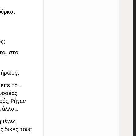
ούρκοι
ς;
το» στο
ί ήρωες;
τέπειτα…
δυσσέας
ράς, Ρήγας
 άλλοι…
ημένες
ις δικές τους