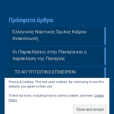
Πρόσφατα άρθρα
Ελληνικός Ναυτικός Όμιλος Καΐρου
Ανακοίνωση
Οι Παρακλήσεις στην Παναγία και η
παράκληση της Παναγίας
¨ΤΟ ΑΙΓΥΠΤΙΩΤΙΚΟ ΕΠΙΧΕΙΡΕΙΝ¨
Privacy & Cookies: This site uses cookies. By continuing to use this
website, you agree to their use.
To find out more, including how to control cookies, see here:
Cookie
All Rights Reserved to Ελληνική Κοινότητα
Policy
Καΐρου