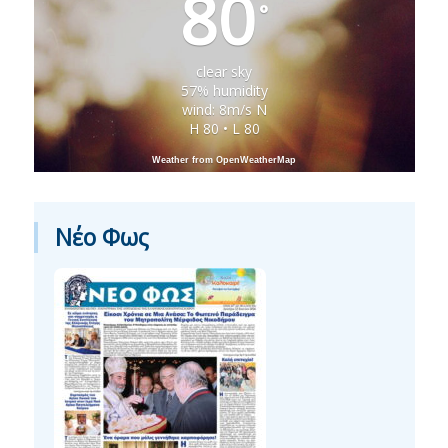
80
°
clear sky
57% humidity
wind: 8m/s N
H 80 • L 80
Weather from OpenWeatherMap
Νέο Φως