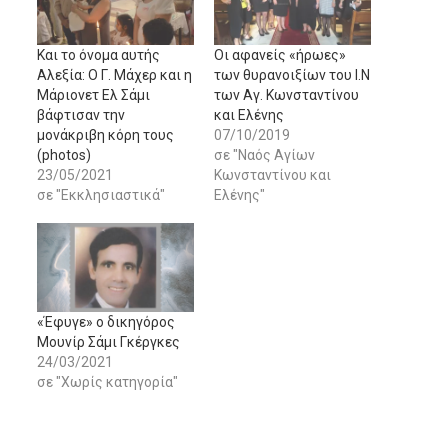
Και το όνομα αυτής
Οι αφανείς «ήρωες»
Αλεξία: Ο Γ. Μάχερ και η
των θυρανοιξίων του Ι.Ν
Μάριονετ Ελ Σάμι
των Αγ. Κωνσταντίνου
βάφτισαν την
και Ελένης
μονάκριβη κόρη τους
07/10/2019
(photos)
σε "Ναός Αγίων
23/05/2021
Κωνσταντίνου και
σε "Εκκλησιαστικά"
Ελένης"
«Έφυγε» ο δικηγόρος
Μουνίρ Σάμι Γκέργκες
24/03/2021
σε "Χωρίς κατηγορία"