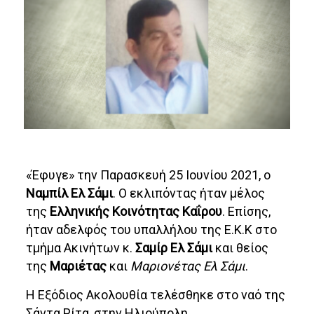
«Έφυγε» την Παρασκευή 25 Ιουνίου 2021, ο
Ναμπίλ Ελ Σάμι
. Ο εκλιπόντας ήταν μέλος
της
Ελληνικής Κοινότητας Καΐρου
. Eπίσης,
ήταν αδελφός του υπαλλήλου της Ε.Κ.Κ στο
τμήμα Ακινήτων κ.
Σαμίρ Ελ Σάμι
και θείος
της
Μαριέτας
και
Μαριονέτας Ελ Σάμι
.
Η Εξόδιος Ακολουθία τελέσθηκε στο ναό της
Σάντα Ρίτα, στην Ηλιούπολη.