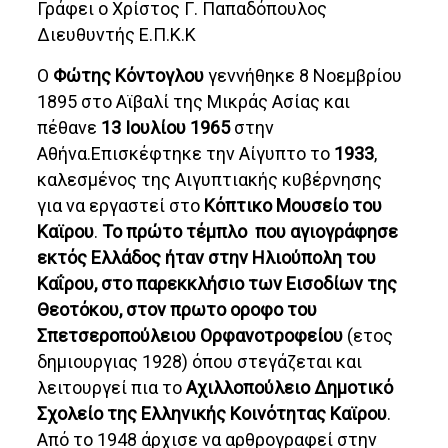
Γράφει ο Χρίστος Γ. Παπαδόπουλος
Διευθυντής Ε.Π.Κ.Κ
Ο
Φώτης Κόντογλου
γεννήθηκε 8 Νοεμβρίου
1895 στο Αϊβαλί της Μικράς Ασίας και
πέθανε
13 Ιουλίου 1965
στην
Αθήνα.Επισκέφτηκε την Αίγυπτο το
1933
,
καλεσμένος της Αιγυπτιακής κυβέρνησης
για να εργαστεί στο
Κόπτικο Μουσείο του
Καϊρου
.
Το πρώτο τέμπλο που αγιογράφησε
εκτός Ελλάδος ήταν στην Ηλιούπολη του
Καΐρου, στο παρεκκλήσιο των Εισοδίων της
Θεοτόκου, στον πρωτο οροφο του
Σπετσεροπούλειου Ορφανοτροφείου
(ετος
δημιουργιας 1928) όπου στεγάζεται και
λειτουργεί πια το
Αχιλλοπούλειο Δημοτικό
Σχολείο της Ελληνικής Κοινότητας Καϊρου
.
Από το 1948 άρχισε να αρθρογραφεί στην