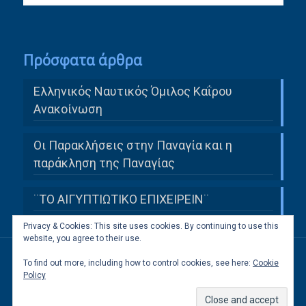
Πρόσφατα άρθρα
Ελληνικός Ναυτικός Όμιλος Καΐρου
Ανακοίνωση
Οι Παρακλήσεις στην Παναγία και η
παράκληση της Παναγίας
¨ΤΟ ΑΙΓΥΠΤΙΩΤΙΚΟ ΕΠΙΧΕΙΡΕΙΝ¨
Privacy & Cookies: This site uses cookies. By continuing to use this
website, you agree to their use.
To find out more, including how to control cookies, see here:
Cookie
All Rights Reserved to Ελληνική Κοινότητα
Policy
Καΐρου