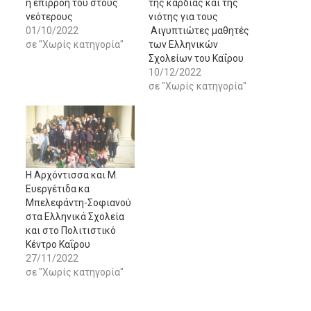
η επιρροή του στους
της καρδιάς και της
νεότερους
νιότης για τους
01/10/2022
Αιγυπτιώτες μαθητές
σε "Χωρίς κατηγορία"
των Ελληνικών
Σχολείων του Καΐρου
10/12/2022
σε "Χωρίς κατηγορία"
Η Αρχόντισσα και Μ.
Ευεργέτιδα κα
Μπελεφάντη-Σοφιανού
στα Ελληνικά Σχολεία
και στο Πολιτιστικό
Κέντρο Καΐρου
27/11/2022
σε "Χωρίς κατηγορία"