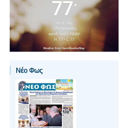
77
°
clear sky
73% humidity
wind: 6m/s NNW
H 77 • L 77
Weather from OpenWeatherMap
Νέο Φως