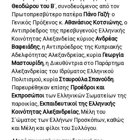
Θεοδώρου του Β
΄, συνοδευόμενος από τον
Πρωτοπρεσβύτερο πατέρα
Πάνο Γαζή·
ο
Γενικός Πρόξενος κ.
Αθανάσιος Κοτσιώνης
, ο
Αντιπρόεδρος της πρεσβυγενούς Ελληνικής
Κοινότητας Αλεξανδείας κύριος
Ανδρέας
Βαφειάδης
, η Αντιπρόεδρος της Κυπριακής
Αδελφότητας Αλεξανδρείας, κυρία
Γεωργία
Μαστουρίδη
, η Διευθύντρια στο Παράρτημα
Αλεξανδρείας του Ιδρύματος Ελληνικού
Πολιτισμού, κυρία
Σταυρούλα Σπανούδη
.
Παρευρέθηκαν επίσης
Προέδροι και
Εκπροσώποι
των Ελληνικών Σωματείων της
παροικίας,
Εκπαιδευτικοί της Ελληνικής
Κοινότητας Αλεξανδρείας
, Μέλη του
Σ΄ώματος των Ελλήνων Προσκόπων, καθώς
και Μέλη και φίλοι του Συλλόγου.