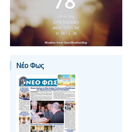
78
clear sky
61% humidity
wind: 5m/s NE
H 78 • L 78
Weather from OpenWeatherMap
Νέο Φως