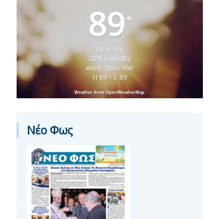
89
°
clear sky
26% humidity
wind: 7m/s NW
H 89 • L 89
Weather from OpenWeatherMap
Νέο Φως