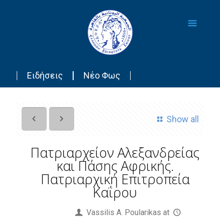
Ειδήσεις
Νέο Φως
Show all
Πατριαρχείον Αλεξανδρείας
και Πάσης Αφρικής.
Πατριαρχική Επιτροπεία
Καΐρου
Published by
Vassilis Α. Poularikas
at