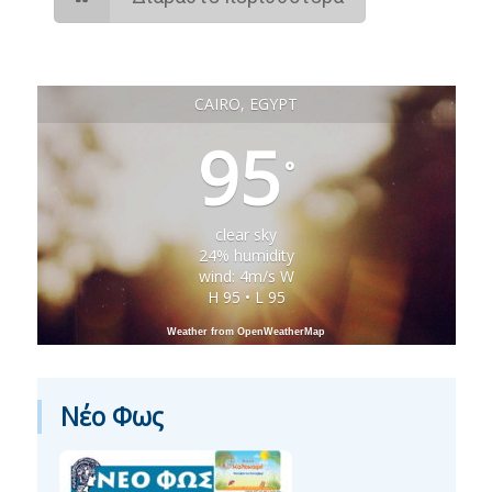
CAIRO, EGYPT
95
°
clear sky
24% humidity
wind: 4m/s W
H 95 • L 95
Weather from OpenWeatherMap
Νέο Φως