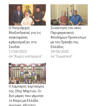
Ο Πατριάρχης
Συνάντηση του νέου
Αλεξανδρείας για τις
Περιφερειακού
ανακύψασες
Αποδήμων Προσκόπων
εχθροπραξίες στο
με τον Πρέσβη της
Σουδάν
Ελλάδος
17/04/2023
29/06/2020
σε "Χωρίς κατηγορία"
σε "Σωματεία"
Ο λαμπερός εορτασμός
της 25ης Μαρτίου. Οι
δυό μέρες που γέμισαν
το Κάιρο με Ελλάδα
(εικόνες +βίντεο)