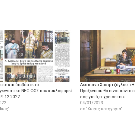
στε και διαβάστε το
Δέσποινα Χασιρτζόγλου: «Η
γεννιάτικο ΝΕΟ ΦΩΣ που κυκλοφορεί
Προξενείου θα είναι πάντα 
19.12.2022
σας για ό,τι χρειαστεί»
022
04/01/2023
 Φως"
σε "Χωρίς κατηγορία"