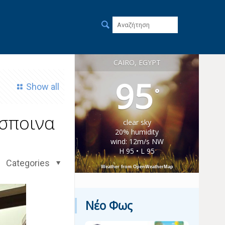
CAIRO, EGYPT
95
Show all
°
έσποινα
clear sky
20% humidity
wind: 12m/s NW
H 95 • L 95
Categories
Weather from OpenWeatherMap
Νέο Φως