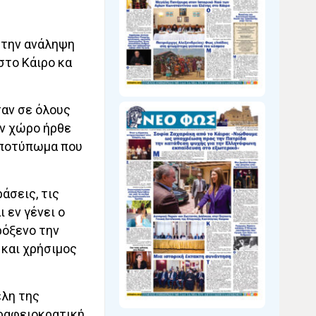
 την ανάληψη
στο Κάιρο κα
σαν σε όλους
ον χώρο ήρθε
 αποτύπωμα που
ράσεις, τις
 εν γένει ο
ρόξενο την
 και χρήσιμος
έλη της
γραφειοκρατική