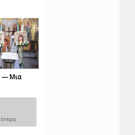
υ — Μια
σότερα