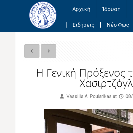
Αρχική
Ίδρυση
Ειδήσεις
Νέο Φως
Η Γενική Πρόξενος 
Χασιρτζόγλ
Published by
Vassilis Α. Poularikas
at
08