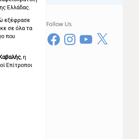
ης Ελλάδας.
νώ εξέφρασε
Follow Us
κε σε όλα τα
Facebook
Instagram
YouTube
X
γο που
Καβαλής
, η
κοί Επίτροποι