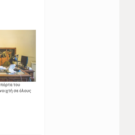
 πόρτα του
ανοιχτή σε όλους