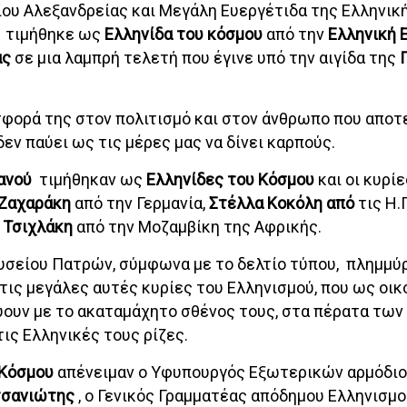
ου Αλεξανδρείας και Μεγάλη Ευεργέτιδα της Ελληνικ
τιμήθηκε ως
Ελληνίδα του κόσμου
από την
Ελληνική 
ας
σε μια λαμπρή τελετή που έγινε υπό την αιγίδα της
σφορά της στον πολιτισμό και στον άνθρωπο που αποτε
εν παύει ως τις μέρες μας να δίνει καρπούς.
ιανού
τιμήθηκαν ως
Ελληνίδες του Κόσμου
και οι κυρί
 Ζαχαράκη
από την Γερμανία,
Στέλλα Κοκόλη από
τις Η.
 Τσιχλάκη
από την Μοζαμβίκη της Αφρικής.
υσείου Πατρών, σύμφωνα με το δελτίο τύπου, πλημμύ
τις μεγάλες αυτές κυρίες του Ελληνισμού, που ως οικ
ύουν με το ακαταμάχητο σθένος τους, στα πέρατα των
τις Ελληνικές τους ρίζες.
 Κόσμου
απένειμαν ο Υφυπουργός Εξωτερικών αρμόδιος
τσανιώτης
, ο Γενικός Γραμματέας απόδημου Ελληνισμο