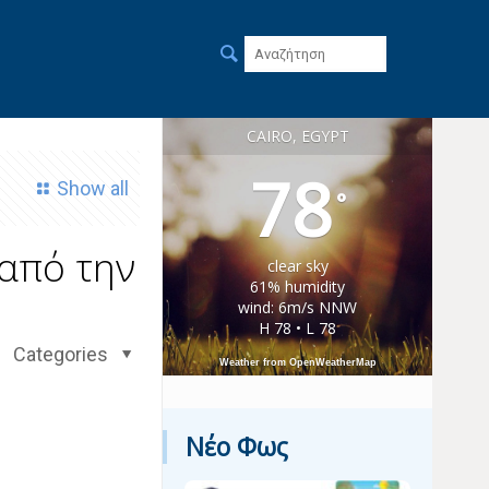
CAIRO, EGYPT
78
Show all
°
 από την
clear sky
61% humidity
wind: 6m/s NNW
H 78 • L 78
Categories
Weather from OpenWeatherMap
Νέο Φως