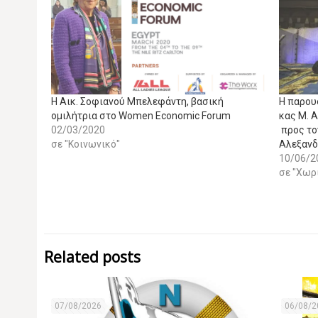
H Αικ. Σοφιανού Μπελεφάντη, βασική
Η παρου
ομιλήτρια στο Women Economic Forum
κας M. Α
02/03/2020
προς τον
σε "Κοινωνικό"
Αλεξανδ
10/06/2
σε "Χωρ
Related posts
07/08/2026
06/08/2