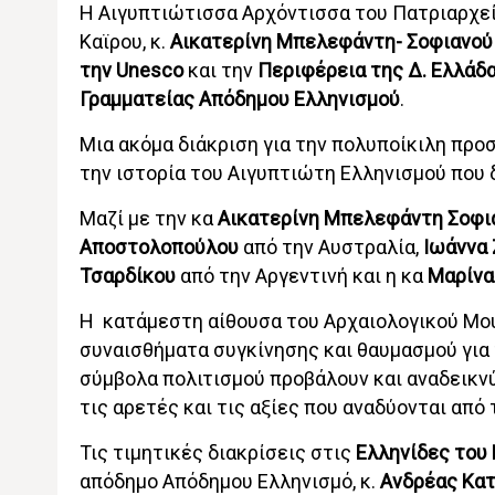
Η Αιγυπτιώτισσα Αρχόντισσα του Πατριαρχεί
Καϊρου, κ.
Αικατερίνη Μπελεφάντη- Σοφιανού
την Unesco
και την
Περιφέρεια της Δ. Ελλάδ
Γραμματείας Απόδημου Ελληνισμού
.
Μια ακόμα διάκριση για την πολυποίκιλη προ
την ιστορία του Αιγυπτιώτη Ελληνισμού που δ
Μαζί με την κα
Αικατερίνη Μπελεφάντη Σοφ
Αποστολοπούλου
από την Αυστραλία,
Ιωάννα
Τσαρδίκου
από την Αργεντινή και η κα
Μαρίνα
Η κατάμεστη αίθουσα του Αρχαιολογικού Μο
συναισθήματα συγκίνησης και θαυμασμού για 
σύμβολα πολιτισμού προβάλουν και αναδεικν
τις αρετές και τις αξίες που αναδύονται από 
Τις τιμητικές διακρίσεις στις
Ελληνίδες του
απόδημο Απόδημου Ελληνισμό, κ.
Ανδρέας Κα