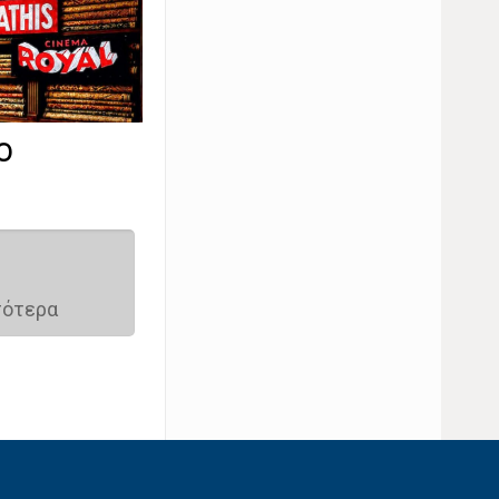
Ο
σότερα