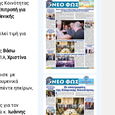
ής Κοινότητας
Επιτροπή για
Γενικής
λεί τιμή για
ες
Βάσω
Π.Α,
Χριστίνα
ρισε με
ουμενικά
 πέντε ηπείρων,
 για τον
ύ κ.
Ιωάννης