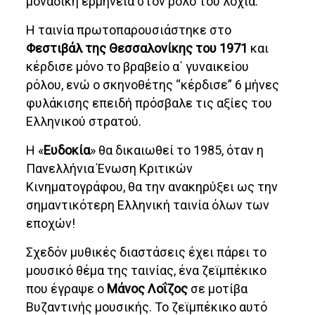
μοναδική ερμηνεία στον ρόλο του λοχία.
Η ταινία πρωτοπαρουσιάστηκε στο
Φεστιβάλ της Θεσσαλονίκης του 1971
και
κέρδισε μόνο το βραβείο α΄ γυναικείου
ρόλου, ενώ ο σκηνοθέτης “κέρδισε” 6 μήνες
φυλάκισης επειδή πρόσβαλε τις αξίες του
Ελληνικού στρατού.
Η «
Ευδοκία
» θα δικαιωθεί το 1985, όταν η
Πανελλήνια Ένωση Κριτικών
Κινηματογράφου, θα την ανακηρύξει ως την
σημαντικότερη Ελληνική ταινία όλων των
εποχών!
Σχεδόν μυθικές διαστάσεις έχει πάρει το
μουσικό θέμα της ταινίας, ένα ζεϊμπέκικο
που έγραψε ο
Μάνος Λοΐζος
σε μοτίβα
Βυζαντινής μουσικής. Το ζεϊμπέκικο αυτό