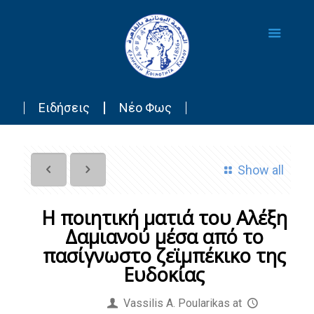
Ειδήσεις
Νέο Φως
Show all
Η ποιητική ματιά του Αλέξη
Δαμιανού μέσα από το
πασίγνωστο ζεϊμπέκικο της
Ευδοκίας
Published by
Vassilis Α. Poularikas
at