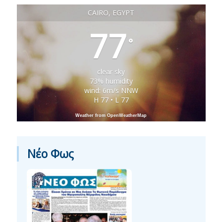
CAIRO, EGYPT
77
°
clear sky
73% humidity
wind: 6m/s NNW
H 77 • L 77
Weather from OpenWeatherMap
Νέο Φως