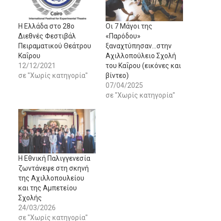
Η Ελλάδα στο 28ο
Οι 7 Μάγοι της
Διεθνές Φεστιβάλ
«Παρόδου»
Πειραματικού Θεάτρου
ξαναχτύπησαν…στην
Καΐρου
Αχιλλοπούλειο Σχολή
12/12/2021
του Καΐρου (εικόνες και
σε "Χωρίς κατηγορία"
βίντεο)
07/04/2025
σε "Χωρίς κατηγορία"
Η Εθνική Παλιγγενεσία
ζωντάνεψε στη σκηνή
της Αχιλλοπουλείου
και της Αμπετείου
Σχολής
24/03/2026
σε "Χωρίς κατηγορία"