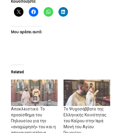
Κοινοποιήστε:
Μου αρέσει αυτό:
Related
Αποκλειστικό: Το
Το Ψυχοσάββατο της
προαίσθημα του
Ελληνικής Κοινότητας
Πηλουσίου για την
του Καΐρου στην Ιερά
«αναχώρησή» του και η
Μονή του Αγίου
αποχαιρετιστήρια
Γεωργίου