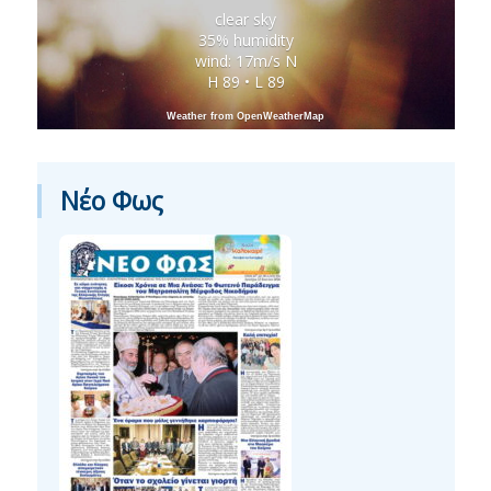
clear sky
35% humidity
wind: 17m/s N
H 89 • L 89
Weather from OpenWeatherMap
Νέο Φως