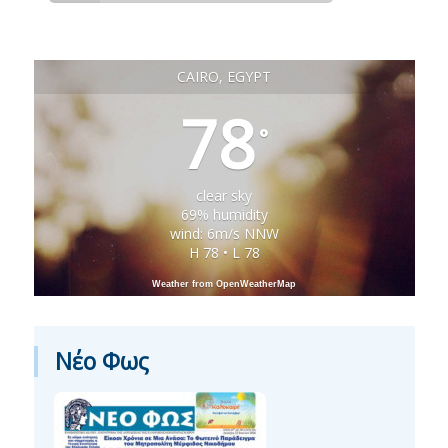
CAIRO, EGYPT
78
°
clear sky
69% humidity
wind: 6m/s NNW
H 78 • L 78
Weather from OpenWeatherMap
Νέο Φως