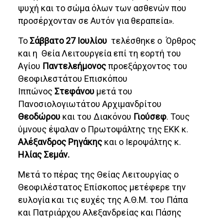
ψυχή και το σώμα όλων των ασθενών που
προσέρχονταν σε Αυτόν για θεραπεία».
Το
Σάββατο 27 Ιουλίου
τελέσθηκε ο Όρθρος
και η Θεία Λειτουργεία επί τη εορτή του
Αγίου
Παντελεήμoνος
προεξάρχοντος του
Θεοφιλεστάτου Επισκόπου
Ιππώνος
Στεφάνου
μετά του
Πανοσιολογιωτάτου Αρχιμανδρίτου
Θεοδώρου
και του Διακόνου
Γιούσεφ
. Τους
ύμνους έψαλαν ο Πρωτοψάλτης της ΕΚΚ κ.
Αλέξανδρος Ρηγάκης
και ο Ιεροψάλτης κ.
Ηλίας Σεμάν.
Μετά το πέρας της Θείας Λειτουργίας ο
Θεοφιλέστατος Επίσκοπος μετέφερε την
ευλογία και τις ευχές της Α.Θ.Μ. του Πάπα
και Πατριάρχου Αλεξανδρείας και Πάσης