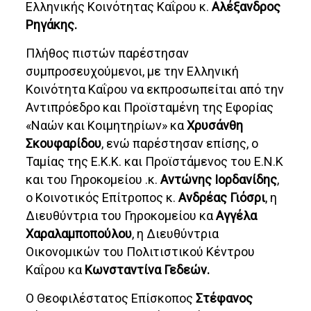
Ελληνικής Κοινότητας Καΐρου κ.
Αλέξανδρος
Ρηγάκης.
Πλήθος πιστών παρέστησαν
συμπροσευχούμενοι, με την Ελληνική
Κοινότητα Καΐρου να εκπροσωπείται από την
Αντιπρόεδρο και Προϊσταμένη της Εφορίας
«Ναών και Κοιμητηρίων» κα
Χρυσάνθη
Σκουφαρίδου
, ενώ παρέστησαν επίσης, ο
Ταμίας της Ε.Κ.Κ. και Προϊστάμενος του Ε.Ν.Κ
και του Γηροκομείου .κ.
Αντώνης Ιορδανίδης
,
ο Κοινοτικός Επίτροπος κ.
Ανδρέας Γιόσρι
, η
Διευθύντρια του Γηροκομείου κα
Αγγέλα
Χαραλαμποπούλου
, η Διευθύντρια
Οικονομικών του Πολιτιστικού Κέντρου
Καΐρου κα
Κωνσταντίνα Γεδεών.
Ο Θεοφιλέστατος Επίσκοπος
Στέφανος