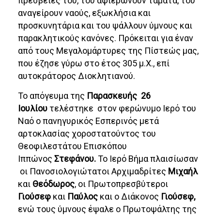
πρεσβείες του, του αφιερώνουν τάματα, του
αναγείρουν ναούς, εξωκλήσια και
προσκυνητάρια και του ψάλλουν ύμνους και
παρακλητικούς κανόνες. Πρόκειται για έναν
από τους Μεγαλομάρτυρες της Πίστεώς μας,
που έζησε γύρω στο έτος 305 μ.Χ., επί
αυτοκράτορος Διοκλητιανού.
Το απόγευμα της
Παρασκευής 26
Ιουλίου
τελέστηκε στον φερώνυμο Ιερό του
Ναό ο πανηγυρικός Εσπερινός μετά
αρτοκλασίας χοροστατούντος του
Θεοφιλεστάτου Επισκόπου
Ιππώνος
Στεφάνου.
Το Ιερό Βήμα πλαισίωσαν
οι Πανοσιολογιώτατοι Αρχιμαδρίτες
Μιχαήλ
και
Θεόδωρος
, οι Πρωτοπρεσβύτεροι
Γιούσεφ
και
Παύλος
και ο Διάκονος
Γιούσεφ,
ενώ τους ύμνους έψαλε ο Πρωτοψάλτης της