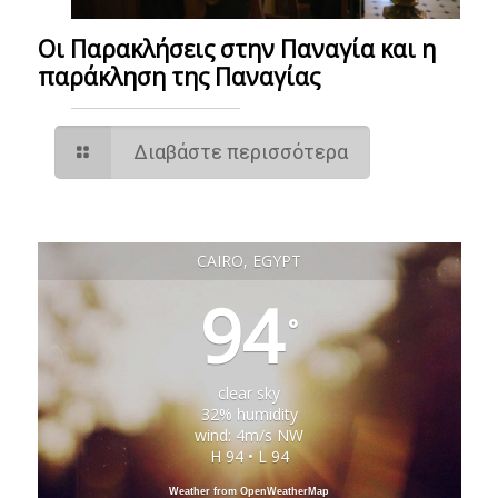
Οι Παρακλήσεις στην Παναγία και η
παράκληση της Παναγίας
Διαβάστε περισσότερα
CAIRO, EGYPT
94
°
clear sky
32% humidity
wind: 4m/s NW
H 94 • L 94
Weather from OpenWeatherMap