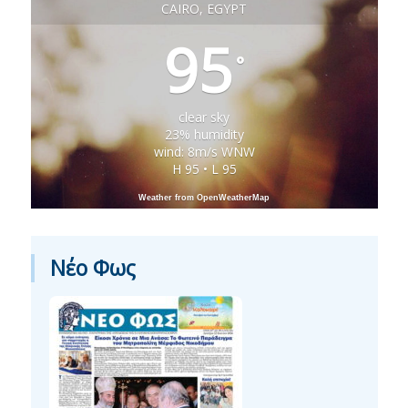
CAIRO, EGYPT
95
°
clear sky
23% humidity
wind: 8m/s WNW
H 95 • L 95
Weather from OpenWeatherMap
Νέο Φως