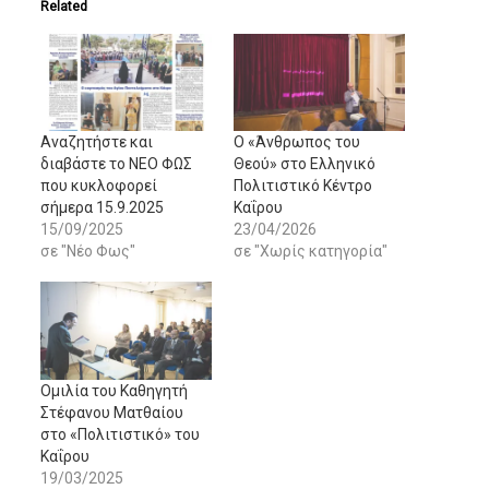
Related
Αναζητήστε και
Ο «Άνθρωπος του
διαβάστε το NΕΟ ΦΩΣ
Θεού» στο Ελληνικό
που κυκλοφορεί
Πολιτιστικό Κέντρο
σήμερα 15.9.2025
Καΐρου
15/09/2025
23/04/2026
σε "Νέο Φως"
σε "Χωρίς κατηγορία"
Ομιλία του Καθηγητή
Στέφανου Ματθαίου
στο «Πολιτιστικό» του
Καΐρου
19/03/2025