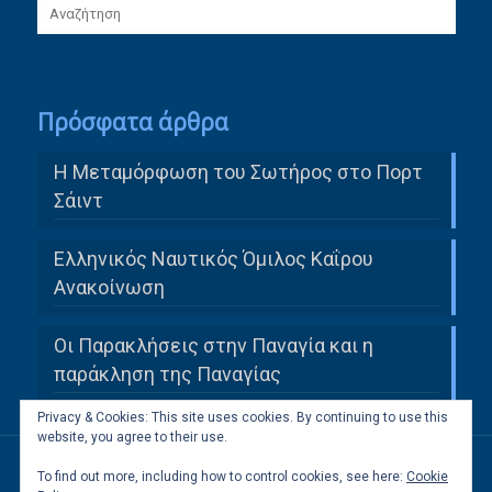
Πρόσφατα άρθρα
Η Μεταμόρφωση του Σωτήρος στο Πορτ
Σάιντ
Ελληνικός Ναυτικός Όμιλος Καΐρου
Ανακοίνωση
Οι Παρακλήσεις στην Παναγία και η
παράκληση της Παναγίας
Privacy & Cookies: This site uses cookies. By continuing to use this
website, you agree to their use.
To find out more, including how to control cookies, see here:
Cookie
All Rights Reserved to Ελληνική Κοινότητα