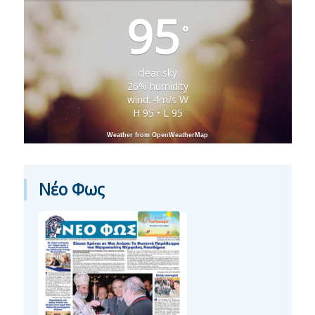
95
°
clear sky
26% humidity
wind: 4m/s W
H 95 • L 95
Weather from OpenWeatherMap
Νέο Φως