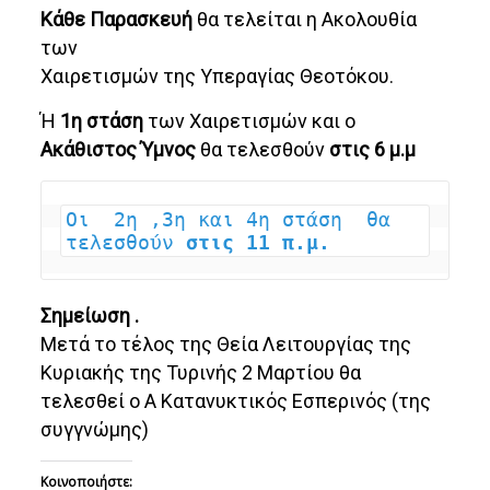
Κάθε Παρασκευή
θα τελείται η Ακολουθία
των
Χαιρετισμών της Υπεραγίας Θεοτόκου.
Ή
1η στάση
των Χαιρετισμών και ο
Ακάθιστος Ύμνος
θα τελεσθούν
στις 6 μ.μ
Οι  2η ,3η και 4η στάση  θα 
τελεσθούν 
στις 11 π.μ.
Σημείωση .
Μετά το τέλος της Θεία Λειτουργίας της
Κυριακής της Τυρινής 2 Μαρτίου θα
τελεσθεί ο Α Κατανυκτικός Εσπερινός (της
συγγνώμης)
Κοινοποιήστε: