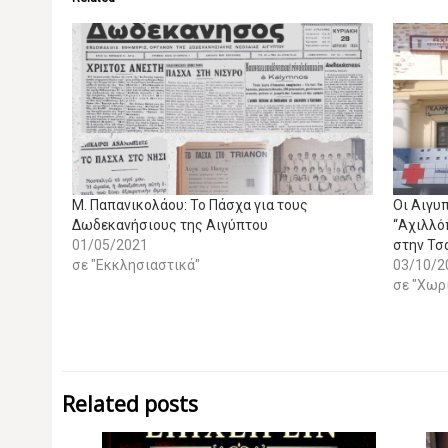
M. Παπανικολάου: Το Πάσχα για τους
Οι Αιγυ
Δωδεκανήσιους της Αιγύπτου
“Αχιλλό
01/05/2021
στην Τσ
σε "Εκκλησιαστικά"
03/10/2
σε "Χωρ
Related posts