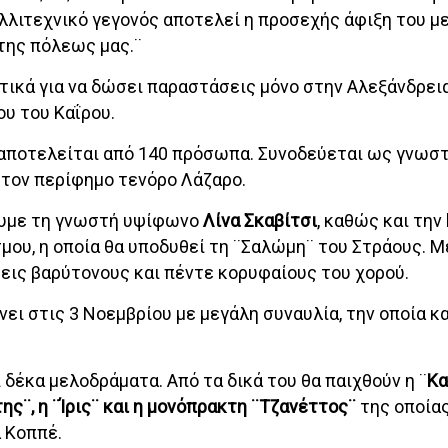
λλιτεχνικό γεγονός αποτελεί η προσεχής άφιξη του μ
της πόλεως μας.¨
τικά για να δώσει παραστάσεις μόνο στην Αλεξάνδρεια
υ του Καΐρου.
ι αποτελείται από 140 πρόσωπα. Συνοδεύεται ως γνωσ
 τον περίφημο τενόρο Λάζαρο.
ουμε τη γνωστή υψίφωνο
Λίνα Σκαβίτσι
, καθώς και την
σμου, η οποία θα υποδυθεί τη ¨Σαλώμη¨ του Στράους. 
εις βαρύτονους και πέντε κορυφαίους του χορού.
ει στις 3 Νοεμβρίου με μεγάλη συναυλία, την οποία κα
 δέκα μελοδράματα. Από τα δικά του θα παιχθούν η ¨
Κα
ης¨, η ¨Ίρις¨ και η μονόπρακτη ¨Τζανέττος¨
της οποία
 Κοππέ.