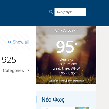
CAIRO, EGYPT
95
Show all
°
1925
clear sky
17% humidity
wind: 8m/s WNW
Categories
H 95 • L 95
Weather from OpenWeatherMap
Νέο Φως