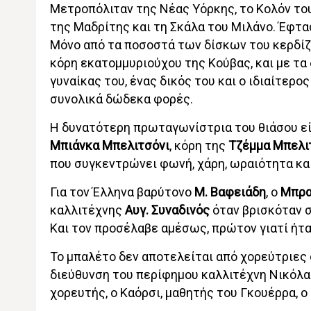
Μετροπόλιταν της Νέας Υόρκης, το Κολόν του
της Μαδρίτης και τη Σκάλα του Μιλάνο. Έφτα
Μόνο από τα ποσοστά των δίσκων του κερδίζει
κόρη εκατομμυριούχου της Κούβας, και με τα 
γυναίκας του, ένας δικός του και ο ιδιαίτερο
συνολικά δώδεκα φορές.
Η δυνατότερη πρωταγωνίστρια του θιάσου εί
Μπιάνκα Μπελιτσόνι
, κόρη της
Τζέμμα Μπελι
που συγκεντρώνει φωνή, χάρη, ωραιότητα και
Για τον Έλληνα βαρύτονο
Μ. Βαφειάδη
, ο
Μπρ
καλλιτέχνης
Αυγ. Συναδινός
όταν βρισκόταν σ
Και τον προσέλαβε αμέσως, πρώτον γιατί ήτα
Το μπαλέτο δεν αποτελείται από χορεύτριες 
διεύθυνση του περίφημου καλλιτέχνη Νικόλα 
χορευτής, ο Καόρσι, μαθητής του Γκουέρρα, ο