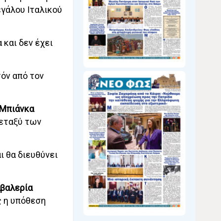
εγάλου Ιταλικού
 και δεν έχει
τόν από τον
Μπιάνκα
Μεταξύ των
ι θα διευθύνει
βαλερία
ς η υπόθεση