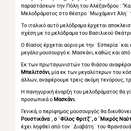
παραστάσεων την Πόλη του Αλέξανδρου : “Κα
Μελοδράματος στο θέατρο ¨Μωχάμεντ Άλη¨ 
Το ιταλικό αυτό μελόδραμα έρχεται αποκλεισ
σχέση με το μελόδραμα του Βασιλικού Θεάτρο
Ο θίασος έρχεται αύριο με την ¨Εσπερία¨ κα
μεγάλο μουσουργό κ. Μασκάνι, καθώς και από
Εκ των πρωταγωνιστών του θιάσου αναφέρ
Μπελιτσόνι
, μία εκ των μεγαλύτερων του κό
άλλων, αναφέρουμε τρεις ακόμη τενόρους, τρ
Η πανηγυρική έναρξη του μελοδράματος θα γίν
προσωπικά ο
Μασκάνι
.
Γενικά, ο περίφημος μουσουργός θα διευθύνει
Ρουστικάνα
¨,
ο ¨Φίλος Φριτζ¨, ο ¨Μικρός Ναύτ
έχει ληφθεί από τον ¨Διαβάτη¨ του Φρανσουά