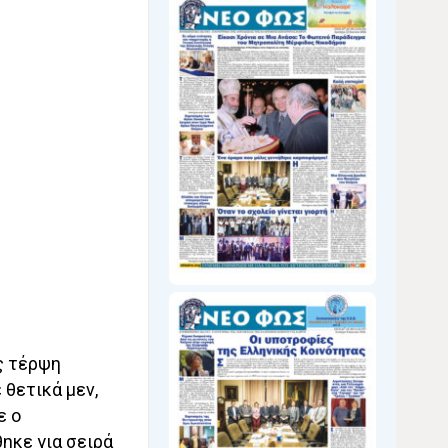
ς τέρψη
θετικά μεν,
ε ο
ηκε για σειρά