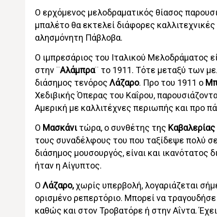
Ο ερχόμενος μελοδραματικός θίασος παρουσιά
μπαλέτο θα εκτελεί διάφορες καλλιτεχνικές 
αλησμόνητη Πάβλοβα.
Ο ιμπρεσάριος του Ιταλικού Μελοδράματος εί
στην ¨
Αλάμπρα
¨ το 1911. Τότε μεταξύ των μ
διάσημος τενόρος
Λάζαρο
. Προ του 1911 ο
Μπ
Χεδιβικής Όπερας του Καΐρου, παρουσιάζοντ
Αμερική με καλλιτέχνες περιωπής και προ πά
Ο
Μασκάνι
τώρα, ο συνθέτης της
Καβαλερίας 
τους συναδέλφους του που ταξίδεψε πολύ σε Γ
διάσημος μουσουργός, είναι και ικανότατος 
ήταν η Αίγυπτος.
Ο
Λάζαρο,
χωρίς υπερβολή, λογαριάζεται σήμε
ορισμένο ρεπερτόριο. Μπορεί να τραγουδήσει
καθώς και στον Τροβατόρε ή στην Αΐντα. Έχε