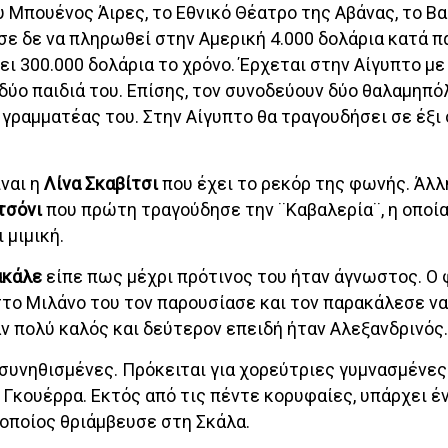
 Μπουένος Άιρες, το Εθνικό Θέατρο της Αβάνας, το Β
σε δε να πληρωθεί στην Αμερική 4.000 δολάρια κατά 
 300.000 δολάρια το χρόνο. Έρχεται στην Αίγυπτο με 
δύο παιδιά του. Επίσης, τον συνοδεύουν δύο θαλαμηπό
ς γραμματέας του. Στην Αίγυπτο θα τραγουδήσει σε έξι
ναι η
Λίνα Σκαβίτσι
που έχει το ρεκόρ της φωνής. Άλλη
τσόνι
που πρώτη τραγούδησε την ¨Καβαλερία¨, η οποία
 μιμική.
ακάλε
είπε πως μέχρι πρότινος του ήταν άγνωστος. Ο
το Μιλάνο του τον παρουσίασε και τον παρακάλεσε να
ν πολύ καλός και δεύτερον επειδή ήταν Αλεξανδρινός.
συνηθισμένες. Πρόκειται για χορεύτριες γυμνασμένες
Γκουέρρα. Εκτός από τις πέντε κορυφαίες, υπάρχει έ
 οποίος θριάμβευσε στη Σκάλα.