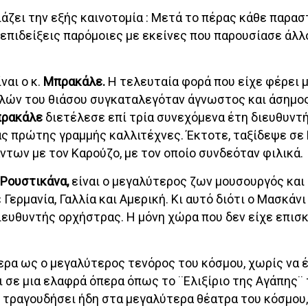
ζει την εξής καινοτομία : Μετά το πέρας κάθε παρασ
επιδείξεις παρόμοιες με εκείνες που παρουσίασε άλλ
ναι ο κ.
Μπρακάλε.
Η τελευταία φορά που είχε φέρει 
ελών του θιάσου συγκαταλεγόταν άγνωστος και άσημος
ρακάλε
διετέλεσε επί τρία συνεχόμενα έτη διευθυντ
ας πρώτης γραμμής καλλιτέχνες. Έκτοτε, ταξίδεψε σε
ντων με τον Καρούζο, με τον οποίο συνδεόταν φιλικά.
Ρουστικάνα,
είναι ο μεγαλύτερος ζων μουσουργός και 
ερμανία, Γαλλία και Αμερική. Κι αυτό διότι ο Μασκάνι
διευθυντής ορχήστρας. Η μόνη χώρα που δεν είχε επισ
ρα ως ο μεγαλύτερος τενόρος του κόσμου, χωρίς να έ
 σε μια ελαφρά όπερα όπως το ¨Ελιξίριο της Αγάπης¨ 
ι τραγουδήσει ήδη στα μεγαλύτερα θέατρα του κόσμου