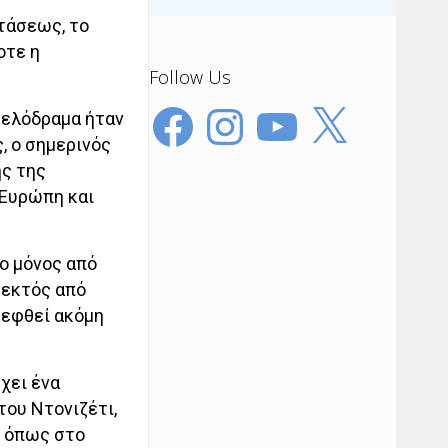
τάσεως, το
οτε η
Follow Us
Facebook
Instagram
YouTube
X
μελόδραμα ήταν
, ο σημερινός
ής της
 Ευρώπη και
ο μόνος από
 εκτός από
κεφθεί ακόμη
χει ένα
του Ντονιζέτι,
, όπως στο