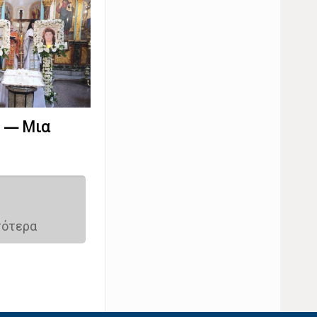
υ — Μια
σότερα