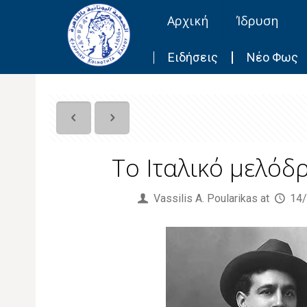
Αρχική
Ίδρυση
Ειδήσεις
Νέο Φως
Το Ιταλικό μελόδ
Published by
Vassilis Α. Poularikas
at
14