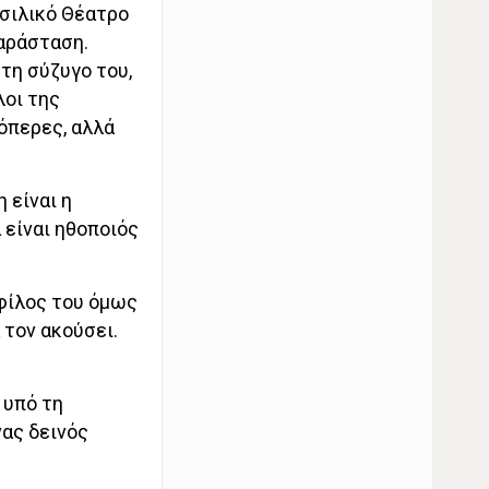
ασιλικό Θέατρο
παράσταση.
τη σύζυγο του,
λοι της
 όπερες, αλλά
 είναι η
 είναι ηθοποιός
 φίλος του όμως
 τον ακούσει.
 υπό τη
νας δεινός