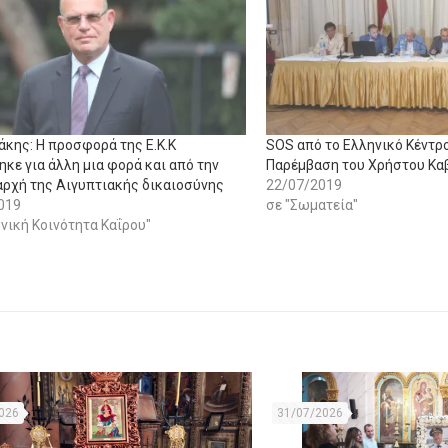
άκης: Η προσφορά της Ε.Κ.Κ
SOS από το Ελληνικό Κέντρο
κε για άλλη μια φορά και από την
Παρέμβαση του Χρήστου Κα
αρχή της Αιγυπτιακής δικαιοσύνης
22/07/2019
019
σε "Σωματεία"
νική Κοινότητα Καΐρου"
026
31/07/2026