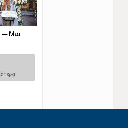
υ — Μια
σότερα