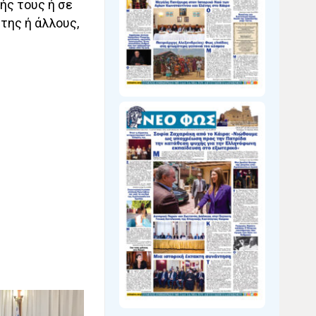
ής τους ή σε
ης ή άλλους,