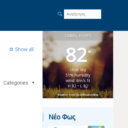
CAIRO, EGYPT
82
Show all
°
clear sky
51% humidity
wind: 6m/s N
Categories
H 82 • L 82
Weather from OpenWeatherMap
Νέο Φως