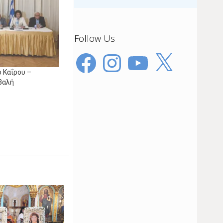
Follow Us
Facebook
Instagram
YouTube
X
 Καΐρου –
βαλή