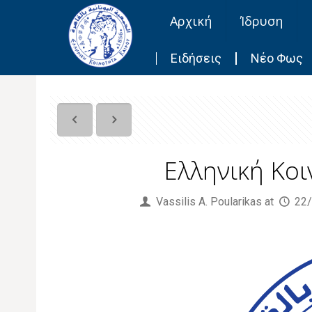
Αρχική
Ίδρυση
Ειδήσεις
Νέο Φως
Ελληνική Κοι
Published by
Vassilis Α. Poularikas
at
22