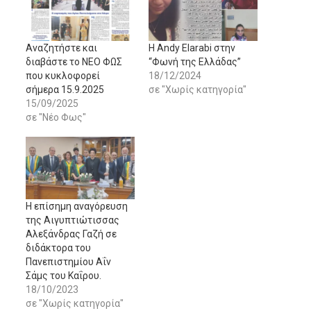
Αναζητήστε και
Η Andy Elarabi στην
διαβάστε το NΕΟ ΦΩΣ
“Φωνή της Ελλάδας”
που κυκλοφορεί
18/12/2024
σήμερα 15.9.2025
σε "Χωρίς κατηγορία"
15/09/2025
σε "Νέο Φως"
Η επίσημη αναγόρευση
της Αιγυπτιώτισσας
Αλεξάνδρας Γαζή σε
διδάκτορα του
Πανεπιστημίου Αΐν
Σάμς του Καΐρου.
18/10/2023
σε "Χωρίς κατηγορία"