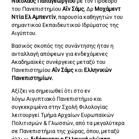
Νικόλαος Παπαγεωργίου
με τον Πρόεδρο
του Πανεπιστημίου
Αΐν Σάμς
, Δρ
Μοχάμεντ
Ντία Ελ Αμπεντίν
, παρουσία καθηγητών του
σημαντικού Εκπαιδευτικού Ιδρύματος της
Αιγύπτου.
Βασικός σκοπός της συνάντησης ήταν η
ανταλλαγή απόψεων για ενδεχόμενες
Ακαδημαϊκές συνέργειες μεταξύ του
Πανεπιστημίου
Αΐν Σάμς
και
Ελληνικών
Πανεπιστημίων.
Αξίζει να σημειωθεί ότι στο εν
λόγω Αιγυπτιακό Πανεπιστήμιο και
συγκεκριμένα στην Σχολή Φιλολογίας
λειτουργεί Τμήμα Αρχαίων Ευρωπαϊκών
Πολιτισμών & Γλωσσών, από τα μεγαλύτερα
σε Πανεπιστήμια της χώρας, όπου, μεταξύ