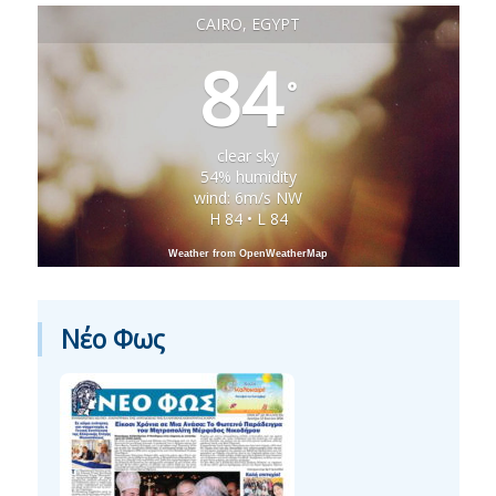
CAIRO, EGYPT
84
°
clear sky
54% humidity
wind: 6m/s NW
H 84 • L 84
Weather from OpenWeatherMap
Νέο Φως