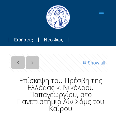
Ειδήσεις
Νέο Φως
Show all
Επίσκεψη του Πρέσβη της
Ελλάδας κ. Νικόλαου
Παπαγεωργίου, στο
Πανεπιστήμιο Αΐν Σάμς του
Καΐρου