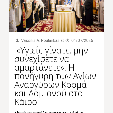
Vassilis Α. Poularikas
at
01/07/2026
«Υγιείς γίνατε, μην
συνεχίσετε να
αμαρτάνετε». Η
πανήγυρη των Αγίων
Αναργύρων Κοσμά
και Δαμιανού στο
Κάιρο
Μετά τη μεγάλη εορτή των Αγίων