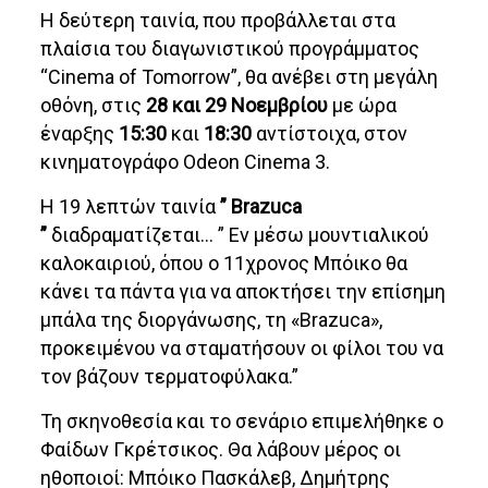
Η δεύτερη ταινία, που προβάλλεται στα
πλαίσια του διαγωνιστικού προγράμματος
“Cinema of Tomorrow”, θα ανέβει στη μεγάλη
οθόνη, στις
28 και 29 Νοεμβρίου
με ώρα
έναρξης
15:30
και
18:30
αντίστοιχα, στον
κινηματογράφο Odeon Cinema 3.
Η 19 λεπτών ταινία
” Brazuca
”
διαδραματίζεται… ” Εν μέσω μουντιαλικού
καλοκαιριού, όπου ο 11χρονος Μπόικο θα
κάνει τα πάντα για να αποκτήσει την επίσημη
μπάλα της διοργάνωσης, τη «Brazuca»,
προκειμένου να σταματήσουν οι φίλοι του να
τον βάζουν τερματοφύλακα.”
Τη σκηνοθεσία και το σενάριο επιμελήθηκε ο
Φαίδων Γκρέτσικος. Θα λάβουν μέρος οι
ηθοποιοί: Μπόικο Πασκάλεβ, Δημήτρης