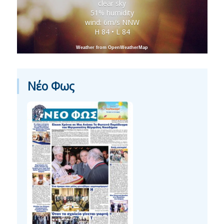
clear sky
51% humidity
wind: 6m/s NNW
H 84 • L 84
Weather from OpenWeatherMap
Νέο Φως