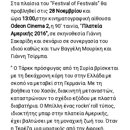
Στα πλαίσια του “Festival of Festivals” θα
προβληθεί στις
28 Νοεμβρίου
και
ώρα
13:00,
στην κινηματογραφική αίθουσα
Odeon Cinema 2,
η 90′ ταινία, “
Πλατεία
Αμερικής 2016″,
σε σκηνοθεσία Γιάννη
Σακαρίδη και σενάριο σε συνεργασία του
ιδιού καθώς και των Βαγγέλη Μουρίκη και
Γιάννη Τσίρμπα.
” Ο Τάρεκ πρόσφυγας από τη Συρία βρίσκεται
με τη δεκάχρονη κόρη του στην Ελλάδα με
σκοπό να μεταβεί στη Γερμανία. Με τη
βοήθεια του Χασάν, διακινητή μεταναστών,
καταστρώνουν το σχέδιο εξόδου με πλαστά
διαβατήρια. Ο Μπίλλη ένας rockn’ roll τύπος,
ιδιοκτήτης μπαρ στην πλατεία Αμερικής,
έχει βαλτώσει με τη μοναχική ζωή του. Όταν
η Τερέζα, μια μουσικός από την Αφρική,