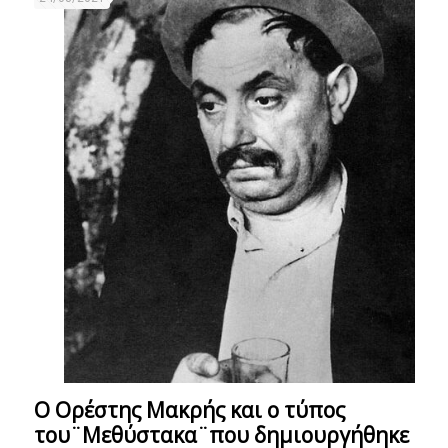
Ο Ορέστης Μακρής και ο τύπος
του¨Μεθύστακα¨που δημιουργήθηκε